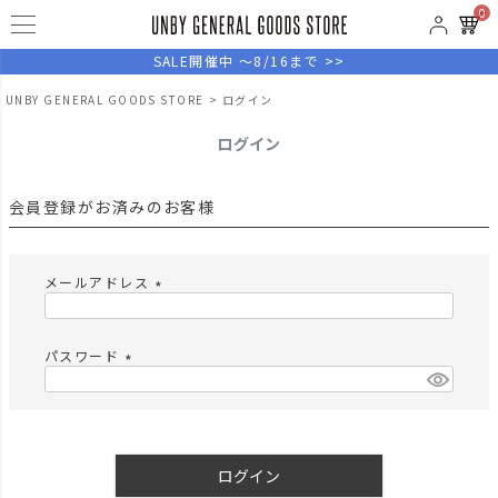
0
SALE開催中 ～8/16まで >>
UNBY GENERAL GOODS STORE
ログイン
ログイン
会員登録がお済みのお客様
メールアドレス
(
必
須
パスワード
)
(
必
須
)
ログイン