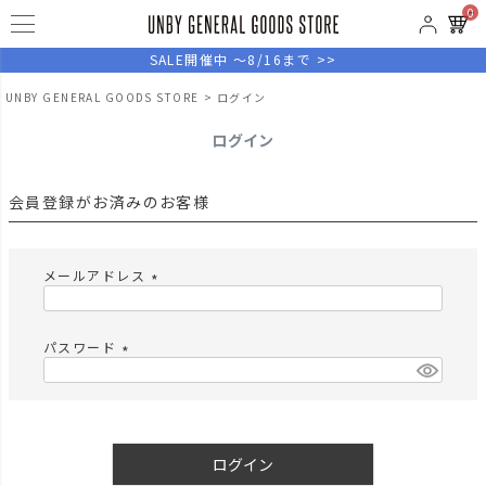
0
SALE開催中 ～8/16まで >>
UNBY GENERAL GOODS STORE
ログイン
ログイン
会員登録がお済みのお客様
メールアドレス
(
必
須
パスワード
)
(
必
須
)
ログイン