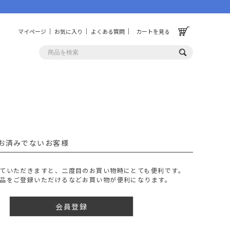
マイページ
お気に入り
よくある質問
カートを見る
OLF
OTHER
ルフ
その他
お済みでないお客様
ッグ
財布
ーチ
キーホルダー/カラビナ
ていただきますと、二度目のお買い物時にとても便利です。
BINZERO
UNBY ORIGINAL
品をご登録いただけるなどお買い物が便利になります。
ス
キッチンツール
パレル
インテリア
会員登録
ズ
収納