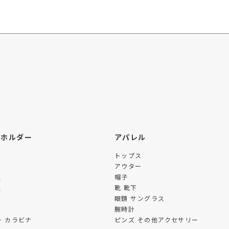
ーホルダー
アパレル
トップス
アウター
ス
帽子
ス
靴 靴下
眼鏡 サングラス
腕時計
 カラビナ
ピンズ その他アクセサリー