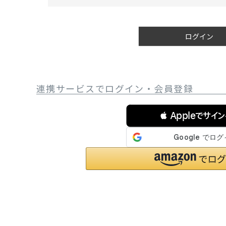
必
サングラス/メ
須
)
時計
ログイン
その他
連携サービスでログイン・会員登録
 Appleでサイ