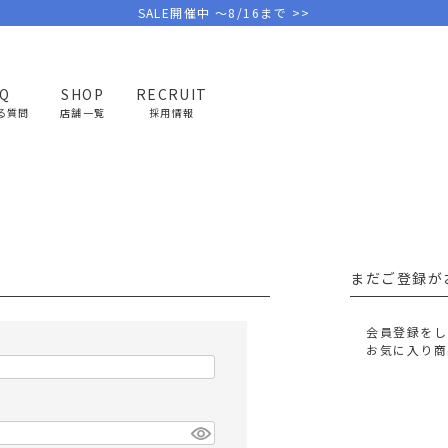
SALE開催中 ～8/16まで >>
AQ
SHOP
RECRUIT
る質問
店舗一覧
採用情報
PICK UP BRAND
AREL
OUTDOOR
G
アウトドア
ゴ
まだご登録が
テント/タープ
キャディバ
ファニチャー
バッグ/ポ
会員登録をし
GOLF
MINIMAL WORKS
CA
お気に入り商
ランタン/ライト
クラブケー
その他の取扱ブランド一覧はこちら
寝具
ウェア/ア
キッチン
その他グッ