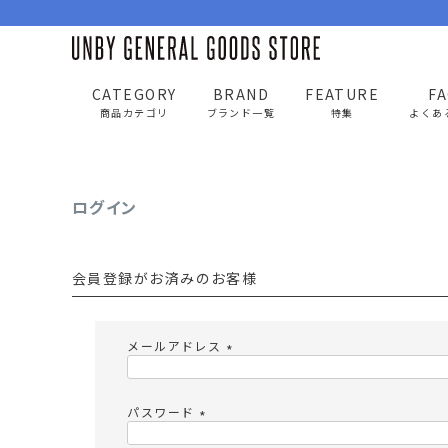
CATEGORY
BRAND
FEATURE
F
UNBY GENERAL GOODS STORE
ログイン
商品カテゴリ
ブランド一覧
特集
よくあ
ログイン
BAG
APP
バッグ
アパレル
会員登録がお済みのお客様
リュック/バックパック
トップス
ショルダー/サコッシュ
アウター
メールアドレス
AS2OV
AS2OV 
ビジネスバッグ
パンツ
(
必
トートバッグ/ボストン
キャップ/帽子
須
パスワード
)
ポーチ・クラッチ
シューズ/靴下
(