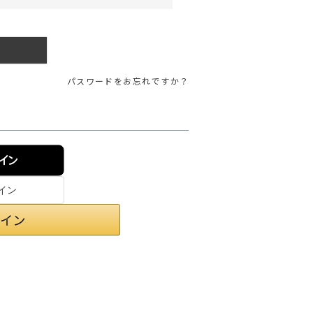
ガネ
焚き火/ストーブ
フィールドギア
クーラーボックス
パスワードをお忘れですか？
コンテナ/収納
ステッカー
その他
ンイン