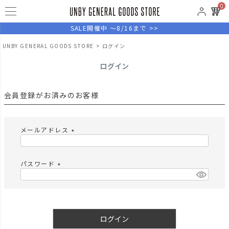
0
SALE開催中 ～8/16まで >>
UNBY GENERAL GOODS STORE
ログイン
ログイン
会員登録がお済みのお客様
メールアドレス
(
必
須
パスワード
)
(
必
須
)
ログイン