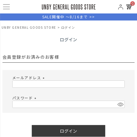
0
SALE開催中 ～8/16まで >>
UNBY GENERAL GOODS STORE
ログイン
ログイン
会員登録がお済みのお客様
メールアドレス
(
必
須
パスワード
)
(
必
須
)
ログイン