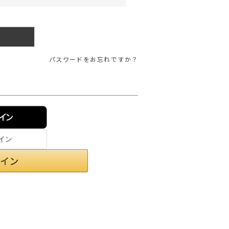
ガネ
焚き火/ストーブ
フィールドギア
クーラーボックス
パスワードをお忘れですか？
コンテナ/収納
ステッカー
その他
ンイン