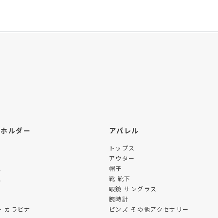
ーホルダー
アパレル
トップス
アウター
ス
帽子
ス
靴 靴下
眼鏡 サングラス
腕時計
 カラビナ
ピンズ その他アクセサリー