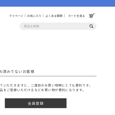
マイページ
お気に入り
よくある質問
カートを見る
OLF
OTHER
ルフ
その他
お済みでないお客様
ッグ
財布
ーチ
キーホルダー/カラビナ
ていただきますと、二度目のお買い物時にとても便利です。
BINZERO
UNBY ORIGINAL
品をご登録いただけるなどお買い物が便利になります。
ス
キッチンツール
パレル
インテリア
会員登録
ズ
収納