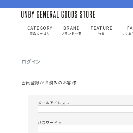
CATEGORY
BRAND
FEATURE
F
UNBY GENERAL GOODS STORE
ログイン
商品カテゴリ
ブランド一覧
特集
よくあ
ログイン
BAG
APP
バッグ
アパレル
会員登録がお済みのお客様
リュック/バックパック
トップス
ショルダー/サコッシュ
アウター
メールアドレス
AS2OV
AS2OV 
ビジネスバッグ
パンツ
(
必
トートバッグ/ボストン
キャップ/帽子
須
パスワード
)
ポーチ・クラッチ
シューズ/靴下
(