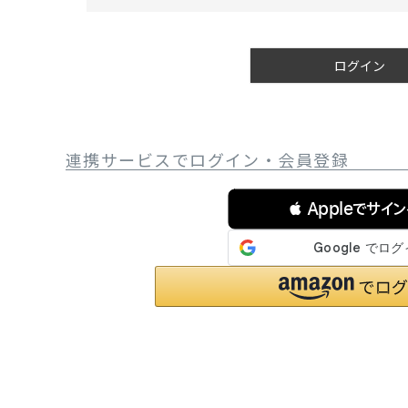
必
サングラス/メ
須
)
時計
ログイン
その他
連携サービスでログイン・会員登録
 Appleでサイ