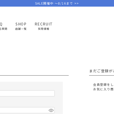
SALE開催中 ～8/16まで >>
AQ
SHOP
RECRUIT
る質問
店舗一覧
採用情報
PICK UP BRAND
AREL
OUTDOOR
G
アウトドア
ゴ
まだご登録が
テント/タープ
キャディバ
ファニチャー
バッグ/ポ
会員登録をし
GOLF
MINIMAL WORKS
CA
お気に入り商
ランタン/ライト
クラブケー
その他の取扱ブランド一覧はこちら
寝具
ウェア/ア
キッチン
その他グッ