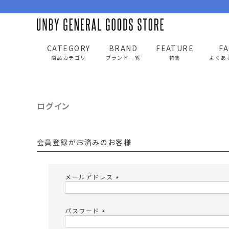
CATEGORY
BRAND
FEATURE
F
UNBY GENERAL GOODS STORE
ログイン
商品カテゴリ
ブランド一覧
特集
よくあ
ログイン
BAG
APP
バッグ
アパレル
会員登録がお済みのお客様
リュック/バックパック
トップス
ショルダー/サコッシュ
アウター
メールアドレス
AS2OV
AS2OV 
ビジネスバッグ
パンツ
(
必
トートバッグ/ボストン
キャップ/帽子
須
パスワード
)
ポーチ・クラッチ
シューズ/靴下
(