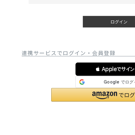
必
サングラス/メ
須
)
時計
ログイン
その他
連携サービスでログイン・会員登録
 Appleでサイ