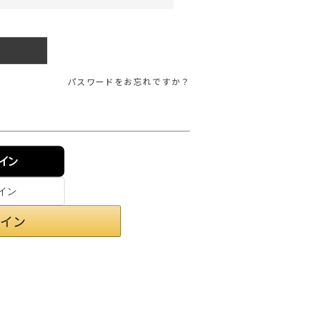
ガネ
焚き火/ストーブ
フィールドギア
クーラーボックス
パスワードをお忘れですか？
コンテナ/収納
ステッカー
その他
ンイン