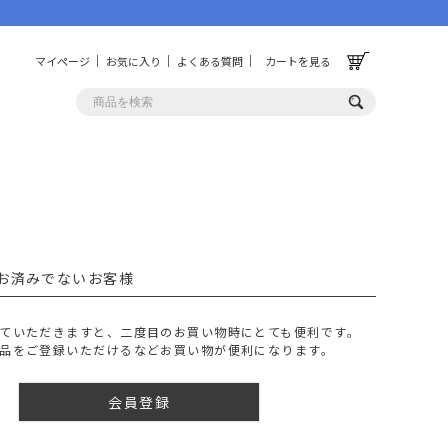
マイページ
お気に入り
よくある質問
カートを見る
OLF
OTHER
ルフ
その他
お済みでないお客様
ッグ
財布
ーチ
キーホルダー/カラビナ
ていただきますと、二度目のお買い物時にとても便利です。
BINZERO
UNBY ORIGINAL
品をご登録いただけるなどお買い物が便利になります。
ス
キッチンツール
パレル
インテリア
会員登録
ズ
収納