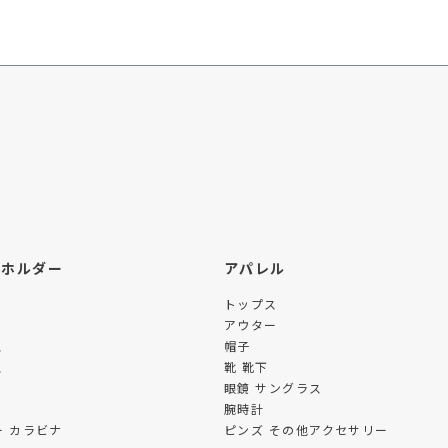
ーホルダー
アパレル
トップス
アウター
ス
帽子
ス
靴 靴下
眼鏡 サングラス
腕時計
 カラビナ
ピンズ その他アクセサリー