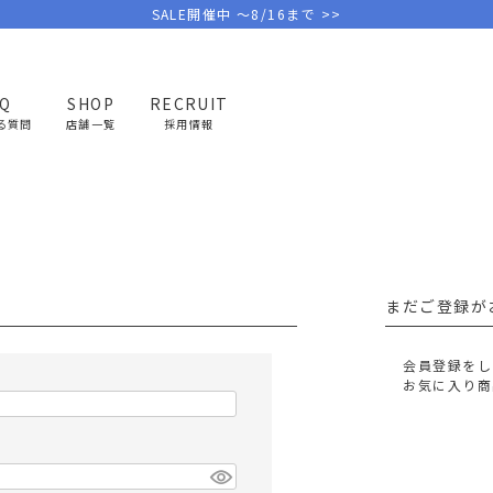
SALE開催中 ～8/16まで >>
AQ
SHOP
RECRUIT
る質問
店舗一覧
採用情報
PICK UP BRAND
AREL
OUTDOOR
G
アウトドア
ゴ
まだご登録が
テント/タープ
キャディバ
ファニチャー
バッグ/ポ
会員登録をし
GOLF
MINIMAL WORKS
CA
お気に入り商
ランタン/ライト
クラブケー
その他の取扱ブランド一覧はこちら
寝具
ウェア/ア
キッチン
その他グッ