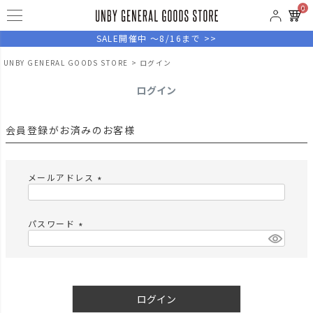
0
SALE開催中 ～8/16まで >>
UNBY GENERAL GOODS STORE
ログイン
ログイン
会員登録がお済みのお客様
メールアドレス
(
必
須
パスワード
)
(
必
須
)
ログイン