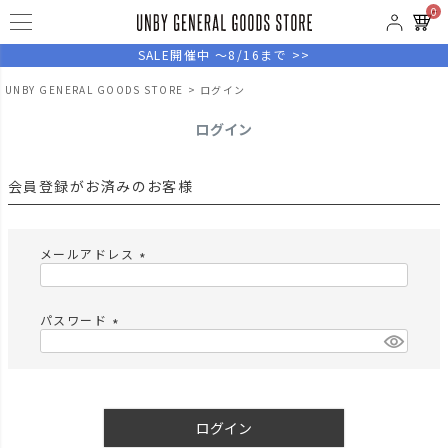
0
SALE開催中 ～8/16まで >>
UNBY GENERAL GOODS STORE
ログイン
ログイン
会員登録がお済みのお客様
メールアドレス
(
必
須
パスワード
)
(
必
須
)
ログイン