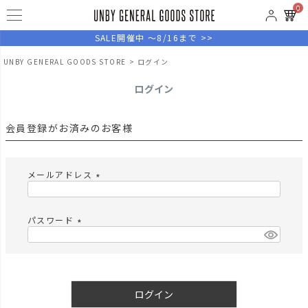
0
SALE開催中 ～8/16まで >>
UNBY GENERAL GOODS STORE
ログイン
ログイン
会員登録がお済みのお客様
メールアドレス
(
必
須
パスワード
)
(
必
須
)
ログイン