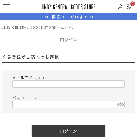
0
SALE開催中 ～8/16まで >>
UNBY GENERAL GOODS STORE
ログイン
ログイン
会員登録がお済みのお客様
メールアドレス
(
必
須
パスワード
)
(
必
須
)
ログイン