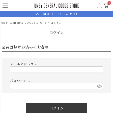
0
SALE開催中 ～8/16まで >>
UNBY GENERAL GOODS STORE
ログイン
ログイン
会員登録がお済みのお客様
メールアドレス
(
必
須
パスワード
)
(
必
須
)
ログイン