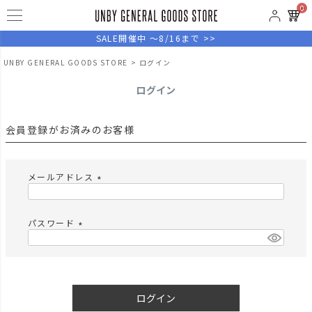
0
SALE開催中 ～8/16まで >>
UNBY GENERAL GOODS STORE
ログイン
ログイン
会員登録がお済みのお客様
メールアドレス
(
必
須
パスワード
)
(
必
須
)
ログイン