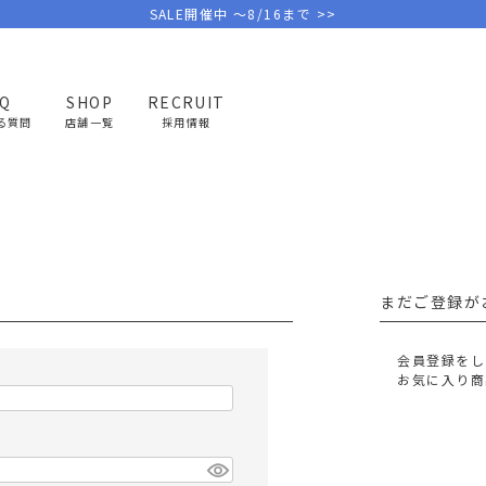
SALE開催中 ～8/16まで >>
AQ
SHOP
RECRUIT
る質問
店舗一覧
採用情報
PICK UP BRAND
AREL
OUTDOOR
G
アウトドア
ゴ
まだご登録が
テント/タープ
キャディバ
ファニチャー
バッグ/ポ
会員登録をし
GOLF
MINIMAL WORKS
CA
お気に入り商
ランタン/ライト
クラブケー
その他の取扱ブランド一覧はこちら
寝具
ウェア/ア
キッチン
その他グッ