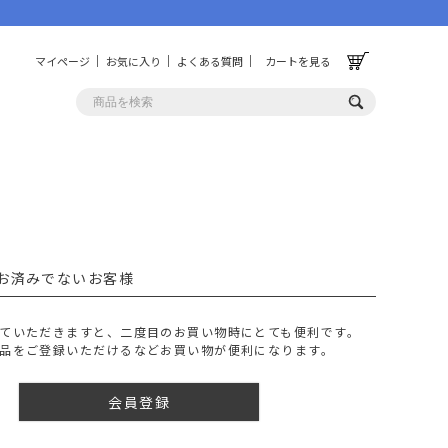
マイページ
お気に入り
よくある質問
カートを見る
OLF
OTHER
ルフ
その他
お済みでないお客様
ッグ
財布
ーチ
キーホルダー/カラビナ
ていただきますと、二度目のお買い物時にとても便利です。
BINZERO
UNBY ORIGINAL
品をご登録いただけるなどお買い物が便利になります。
ス
キッチンツール
パレル
インテリア
会員登録
ズ
収納