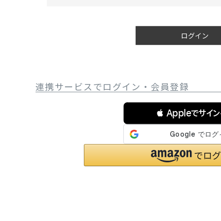
必
サングラス/メ
須
)
時計
ログイン
その他
連携サービスでログイン・会員登録
 Appleでサイ