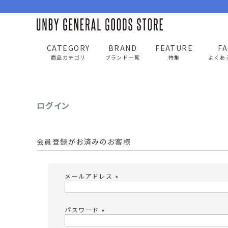
CATEGORY
BRAND
FEATURE
F
UNBY GENERAL GOODS STORE
ログイン
商品カテゴリ
ブランド一覧
特集
よくあ
ログイン
BAG
APP
バッグ
アパレル
会員登録がお済みのお客様
リュック/バックパック
トップス
ショルダー/サコッシュ
アウター
メールアドレス
AS2OV
AS2OV 
ビジネスバッグ
パンツ
(
必
トートバッグ/ボストン
キャップ/帽子
須
パスワード
)
ポーチ・クラッチ
シューズ/靴下
(