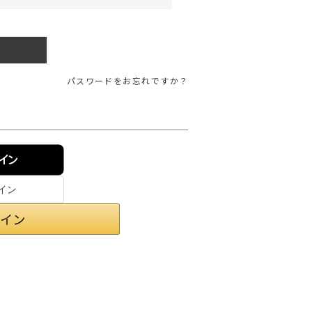
ガネ
焚き火/ストーブ
フィールドギア
クーラーボックス
パスワードをお忘れですか？
コンテナ/収納
ステッカー
その他
ンイン