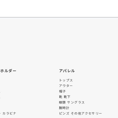
ーホルダー
アパレル
トップス
アウター
ス
帽子
ス
靴 靴下
眼鏡 サングラス
腕時計
 カラビナ
ピンズ その他アクセサリー