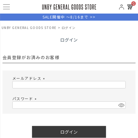
0
SALE開催中 ～8/16まで >>
UNBY GENERAL GOODS STORE
ログイン
ログイン
会員登録がお済みのお客様
メールアドレス
(
必
須
パスワード
)
(
必
須
)
ログイン