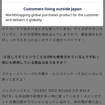
入社して一番はじめに購入した「DOBBY 305D 2WAY BAG
S」を今でも愛用しています！
見た目よりも大容量なのがとても気に入っていて、通勤でもプ
ライベートで出かけるときも使っています。サイズが大きいカ
バンだと、その分荷物を詰め込んでしまうので、最低限のもの
がしっかり入れられるこのサイズ感がベストです！
-入社してすぐということは8年も使用されているんですね！
他にも使用している商品はありますか？
スウェードシリーズも巾着大・小とコインケースなどいろいろ
持ってますよ！
バックパックだと「DOBBY 305D ROUND ZIP BACK
PACK」も外泊時や荷物が多い時に使っています！メインポケ
ットの開口部がラウンドになっているので、中の物が取り出し