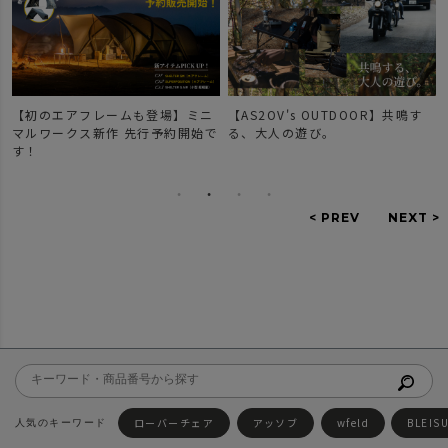
ムも登場】ミニ
【AS2OV's OUTDOOR】共鳴す
【新作登場】人気のD
 先行予約開始で
る、大人の遊び。
ーズのご紹介。
ローバーチェア
アッソブ
wfeld
BLEIS