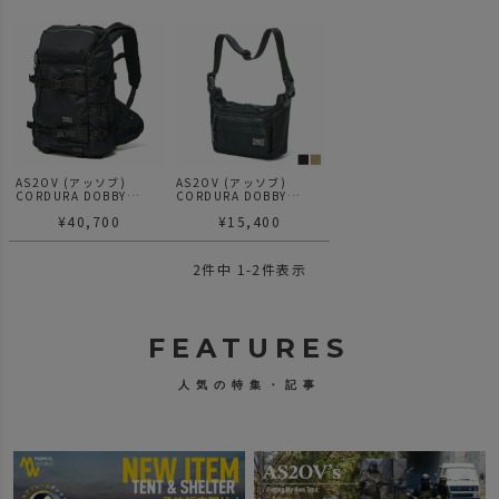
AS2OV (アッソブ)
AS2OV (アッソブ)
CORDURA DOBBY
CORDURA DOBBY
305D ROUND ZIP
305D 2WAY BAG Sサイ
¥
40,700
¥
15,400
BACK PACK BLACK / バ
ズ / ショルダーバック
ックパック
061412
2
件中
1
-
2
件表示
FEATURES
人気の特集・記事