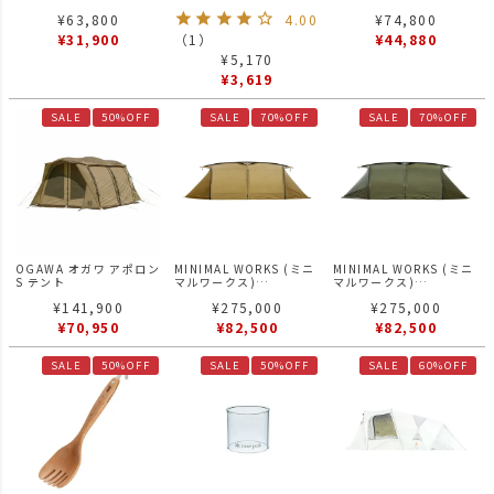
クリーン 風防
ーチラス マット コット
¥
63,800
4.00
¥
74,800
¥
31,900
（
1
）
¥
44,880
¥
5,170
¥
3,619
SALE
50%OFF
SALE
70%OFF
SALE
70%OFF
OGAWA オガワ アポロン
MINIMAL WORKS (ミニ
MINIMAL WORKS (ミニ
S テント
マルワークス)
マルワークス)
V HOUSE L TAN / シェ
V HOUSE L OLIVE / シ
¥
141,900
¥
275,000
¥
275,000
ルター
ェルター
¥
70,950
¥
82,500
¥
82,500
SALE
50%OFF
SALE
50%OFF
SALE
60%OFF