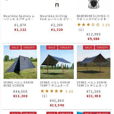
Muurikka Spatula ム
Muurikka Grilling
BAREBONES LIVING ベ
ーリッカ スパチュラ
Fork ムーリッカ グリル
アボーンズリビング BBL
46cm
フォーク 33.5cm
レイルロードランプ LED
¥
1,870
¥
2,200
3.00
ランタン スレートグレー
¥
1,122
¥
1,320
（
1
）
¥
12,980
¥
9,086
SALE
70%OFF
SALE
70%OFF
SALE
70%OFF
VERNE ベルン DENIM
VERNE ベルン DENIM
VERNE ベルン DENIM
WIND SCREEN
TARP 7 デニムタープ
TARP 15 デニムタープ
¥
44,000
5.00
¥
71,500
¥
13,200
（
1
）
¥
21,450
¥
41,800
¥
12,540
SALE
65%OFF
SALE
65%OFF
SALE
50%OFF