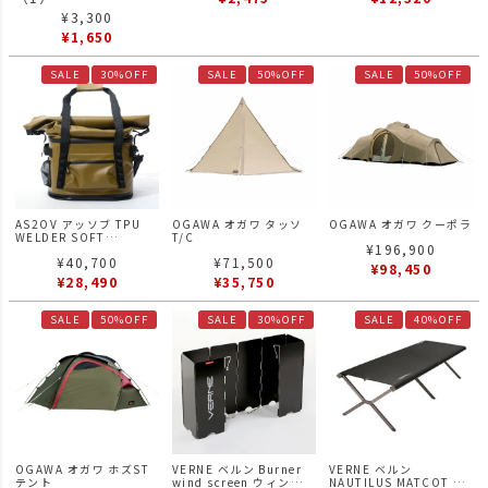
ー
¥
3,300
¥
1,650
SALE
30%OFF
SALE
50%OFF
SALE
50%OFF
AS2OV アッソブ TPU
OGAWA オガワ タッソ
OGAWA オガワ クーポラ
WELDER SOFT
T/C
¥
196,900
COOLER BAG 35L ソフ
¥
40,700
¥
71,500
トクーラーバッグ 420D
¥
98,450
TPU WELDER SERIES
¥
28,490
¥
35,750
SALE
50%OFF
SALE
30%OFF
SALE
40%OFF
OGAWA オガワ ホズST
VERNE ベルン Burner
VERNE ベルン
テント
wind screen ウィンドス
NAUTILUS MATCOT ノ