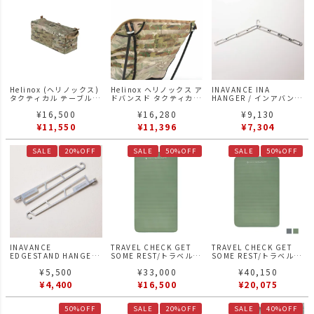
Helinox (ヘリノックス)
Helinox ヘリノックス ア
INAVANCE INA
タクティカル テーブルサ
ドバンスド タクティカル
HANGER / インアバンス
イドストレージ Mサイズ
チェアスキン 替えシート
イナハンガー シルバー
¥
16,500
¥
16,280
¥
9,130
マルチカモ
のみ マルチカモ
¥
11,550
¥
11,396
¥
7,304
SALE
20%OFF
SALE
50%OFF
SALE
50%OFF
INAVANCE
TRAVEL CHECK GET
TRAVEL CHECK GET
EDGESTAND HANGER
SOME REST/トラベルチ
SOME REST/トラベルチ
/ インアバンス エッジス
ェック ゲット サム レス
ェック ゲット サム レス
¥
5,500
¥
33,000
¥
40,150
タンドハンガー GOAL
ト スリーピングマット
ト スリーピングマット
ZERO アクセサリー シル
寝袋 Mサイズ
寝袋
¥
4,400
¥
16,500
¥
20,075
バー
50%OFF
SALE
20%OFF
SALE
40%OFF