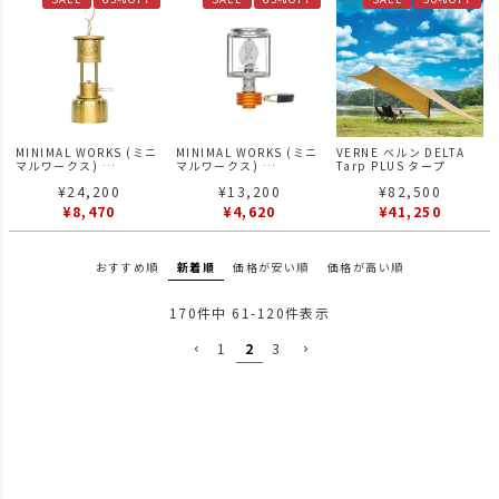
MINIMAL WORKS (ミニ
MINIMAL WORKS (ミニ
VERNE ベルン DELTA
マルワークス)
マルワークス)
Tarp PLUS タープ
Garret Lantern ギャレ
MIGHTY LANTERN マイ
¥
24,200
¥
13,200
¥
82,500
ットランタン
ティランタン
¥
8,470
¥
4,620
¥
41,250
おすすめ順
新着順
価格が安い順
価格が高い順
170
件中
61
-
120
件表示
1
2
3