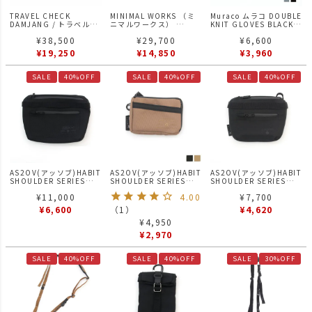
TRAVEL CHECK
MINIMAL WORKS （ミ
Muraco ムラコ DOUBLE
DAMJANG / トラベルチ
ニマルワークス）
KNIT GLOVES BLACK
ェック ウィンドスクリー
TOMAHAWK トマホーク
グローブ 手袋
¥
38,500
¥
29,700
¥
6,600
ン 陣幕 横陣
¥
19,250
¥
14,850
¥
3,960
SALE
40%OFF
SALE
40%OFF
SALE
40%OFF
AS2OV(アッソブ)HABIT
AS2OV(アッソブ)HABIT
AS2OV(アッソブ)HABIT
SHOULDER SERIES
SHOULDER SERIES
SHOULDER SERIES
305D WATER PROOF
305D WATER PROOF
305D WATER PROOF
¥
11,000
4.00
¥
7,700
CORDURA
CORDURA
CORDURA
POUCH ポーチ ハビット
COIN CASE コインケー
CONPACT WALLET コン
¥
6,600
（
1
）
¥
4,620
BLACK
ス 財布 ハビット
パクトウォレット 財布
¥
4,950
ハビット BLACK
¥
2,970
SALE
40%OFF
SALE
40%OFF
SALE
30%OFF