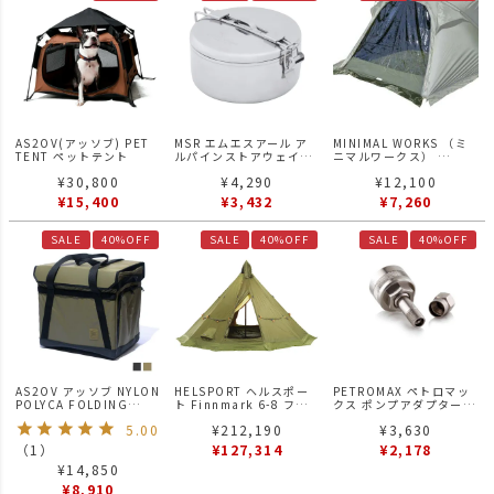
AS2OV(アッソブ) PET
MSR エムエスアール ア
MINIMAL WORKS （ミ
TENT ペットテント
ルパインストアウェイポ
ニマルワークス）
ット 475cc クッカー
SHELTER G VESTIBULE
¥
30,800
¥
4,290
¥
12,100
DOOR - TPU | シェルタ
ー G ベスティビュール用
¥
15,400
¥
3,432
¥
7,260
TPU ドア
SALE
40%OFF
SALE
40%OFF
SALE
40%OFF
AS2OV アッソブ NYLON
HELSPORT ヘルスポー
PETROMAX ペトロマッ
POLYCA FOLDING
ト Finnmark 6-8 フィ
クス ポンプアダプター
CONTAINER 折り畳みコ
ンマーク テント 6-8人用
HK500専用
5.00
¥
212,190
¥
3,630
ンテナ
（
1
）
¥
127,314
¥
2,178
¥
14,850
¥
8,910