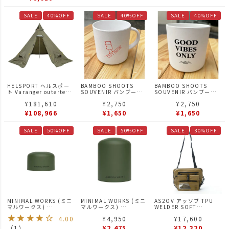
SALE
40%OFF
SALE
40%OFF
SALE
40%OFF
HELSPORT ヘルスポー
BAMBOO SHOOTS
BAMBOO SHOOTS
ト Varanger outertent
SOUVENIR バンブーシ
SOUVENIR バンブーシ
8-10 バランゲル アウタ
ュート スーベニア MUG
ュート スーベニア
¥
181,610
¥
2,750
¥
2,750
ーテント ポール付き 8-
CUP "OUTDOOR" マグ
GOOD VIBES ONLY
10人用 テント
カップ アウトドア
MUG CUP グッドバイブ
¥
108,966
¥
1,650
¥
1,650
スオンリー マグカップ
SALE
50%OFF
SALE
50%OFF
SALE
30%OFF
MINIMAL WORKS (ミニ
MINIMAL WORKS (ミニ
AS2OV アッソブ TPU
マルワークス)
マルワークス)
WELDER SOFT
GAS CANISTER MASK
GAS CANISTER MASK
SACOCHE サコッシュ
4.00
¥
4,950
¥
17,600
110g ガスキャニスター
Olive 450g ガスキャニ
420D TPU WELDER
マスク ガス缶カバー
スターマスク ガス缶カバ
SERIES
（
1
）
¥
2,475
¥
12,320