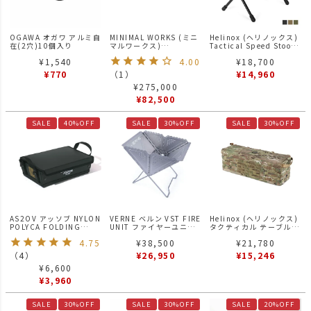
OGAWA オガワ アルミ自
MINIMAL WORKS (ミニ
Helinox (ヘリノックス)
在(2穴)10個入り
マルワークス)
Tactical Speed Stool
V HOUSE L BLACK / シ
タクティカルスピードス
¥
1,540
4.00
¥
18,700
ェルター
ツール
¥
770
（
1
）
¥
14,960
¥
275,000
¥
82,500
SALE
40%OFF
SALE
30%OFF
SALE
30%OFF
AS2OV アッソブ NYLON
VERNE ベルン VST FIRE
Helinox (ヘリノックス)
POLYCA FOLDING
UNIT ファイヤーユニッ
タクティカル テーブルサ
TRAY 折り畳みトレー
ト 焚き火台
イドストレージ Lサイズ
4.75
¥
38,500
¥
21,780
BLACK
マルチカモ
（
4
）
¥
26,950
¥
15,246
¥
6,600
¥
3,960
SALE
30%OFF
SALE
30%OFF
SALE
20%OFF