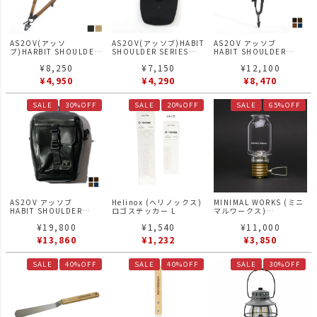
AS2OV(アッソ
AS2OV(アッソブ)HABIT
AS2OV アッソブ
ブ)HARBIT SHOULDER
SHOULDER SERIES
HABIT SHOULDER
SERIES 305D WATER
305D WATER PROOF
SERIES WATER PROOF
¥
8,250
¥
7,150
¥
12,100
PROOF CORDURA
CORDURA
JES LEATHER HARBIT
HABIT SHOULDER ハビ
SUNGLASSES CASE サ
SHOULDER ストラップ
¥
4,950
¥
4,290
¥
8,470
ットショルダー ストラッ
ングラス ケース ハビッ
ハビット ショルダー
プ ハビット
ト BLACK
SALE
30%OFF
SALE
20%OFF
SALE
65%OFF
AS2OV アッソブ
Helinox (ヘリノックス)
MINIMAL WORKS (ミニ
HABIT SHOULDER
ロゴステッカー L
マルワークス)
SERIES WATER PROOF
Edison Lantern エジソ
¥
19,800
¥
1,540
¥
11,000
JES LEATHER LEATHER
ン ランタン / ファニチャ
PORCH レザーポーチ
ーGOLD
¥
13,860
¥
1,232
¥
3,850
SALE
40%OFF
SALE
40%OFF
SALE
30%OFF