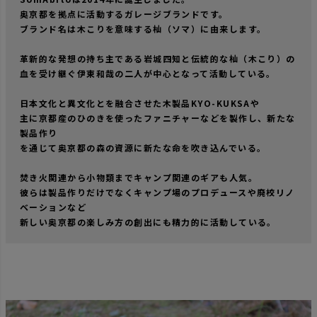
奥京都を拠点に活動するガレージブランドです。
ブランド名は木こりを意味する杣（ソマ）に由来します。
革新的な発想の持ち主である岩城四知と伝統的な杣（木こり）の
血を受け継ぐ伊東和哉の二人が中心となって活動している。
日本文化と異文化とを融合させた木製品KYO-KUKSAや
主に京都産のひのきを使ったファニチャーなどを製作し、新たな
製品作り
を通じて奥京都の森の資源に新たな命を吹き込んでいる。
焚き火関連から小物類までキャンプ関連のギアも人気。
彼らは製品作りだけでなくキャンプ場のプロデュースや廃校リノ
ベーションなど
新しい奥京都の楽しみ方の創出にも精力的に活動している。