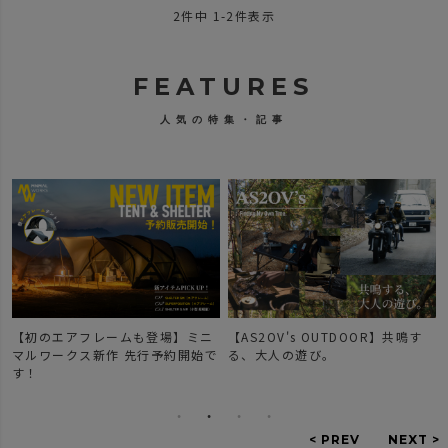
2
件中
1
-
2
件表示
FEATURES
人気の特集・記事
【初のエアフレームも登場】ミニ
【AS2OV's OUTDOOR】共鳴す
マルワークス新作 先行予約開始で
る、大人の遊び。
す！