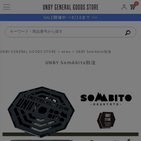
0
SALE開催中 ～8/16まで >>
UNBY GENERAL GOODS STORE
news
UNBY SomAbito別注
UNBY SomAbito別注