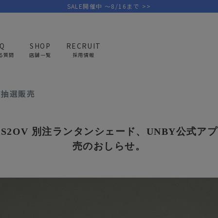
SALE開催中 ～8/16まで >>
AQ
SHOP
RECRUIT
る質問
店舗一覧
採用情報
 × AS2OV別注ランタンシェード抽選販売
ード抽選販売
PICK UP BRAND
AREL
OUTDOOR
G
アウトドア
ゴ
 × AS2OV 別注ランタンシェード、UNBY公式
テント/タープ
キャディバ
売のおしらせ。
ファニチャー
バッグ/ポ
GOLF
MINIMAL WORKS
CA
ランタン/ライト
クラブケー
その他の取扱ブランド一覧はこちら
寝具
ウェア/ア
キッチン
その他グッ