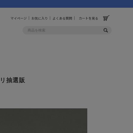
マイページ
お気に入り
よくある質問
カートを見る
OLF
OTHER
ルフ
その他
アプリ抽選販
ッグ
財布
ーチ
キーホルダー/カラビナ
BINZERO
UNBY ORIGINAL
ス
キッチンツール
パレル
インテリア
ズ
収納