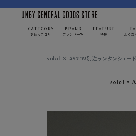
CATEGORY
BRAND
FEATURE
F
商品カテゴリ
ブランド一覧
特集
よくあ
UNBY GENERAL GOODS STORE
news
solol
solol × AS2OV別注ランタンシェ
BAG
APP
バッグ
アパレル
solol
リュック/バックパック
トップス
ショルダー/サコッシュ
アウター
AS2OV
AS2OV 
ビジネスバッグ
パンツ
トートバッグ/ボストン
キャップ/帽子
ポーチ・クラッチ
シューズ/靴下