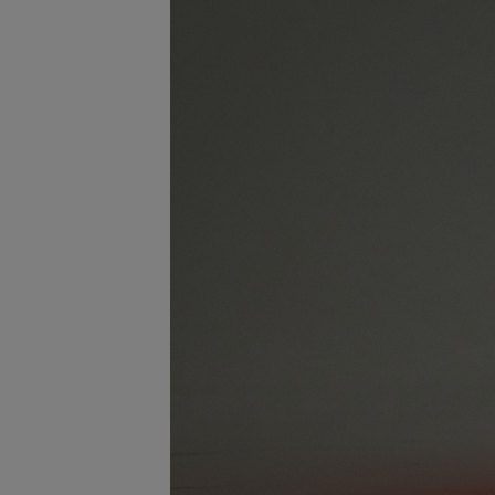
サングラス/メ
時計
その他