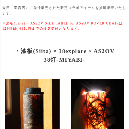
先日、直営店にて先行販売された限定コラボアイテムを抽選販売いたし
ます。
※漆板(Siita) × AS2OV SIDE TABLE for AS2OV ROVER CHAIRは
12月9日(月)10時までの抽選受付となります。
・漆板(Siita) × 38explore × AS2OV
38灯-MIYABI-