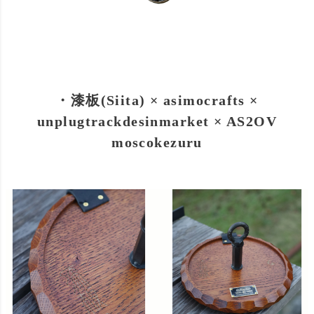
・漆板(Siita) × asimocrafts ×
unplugtrackdesinmarket × AS2OV
moscokezuru