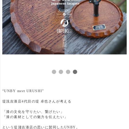
“UNBY meet URUSHI”
堤浅吉漆店4代目の堤 卓也さんが考える
「漆の文化を守りたい、繋げたい」
「漆の素材としての魅力を伝えたい」
という 堤淺吉漆店の思いに賛同したUNBY。