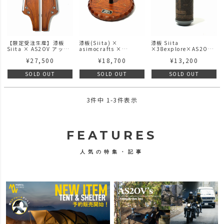
【限定受注生産】漆板
漆板(Siita) ×
漆板 Siita
Siita × AS2OV アッソ
asimocrafts ×
×38explore×AS2OV
ブ
unplugtrackdesinmar
38灯 38-kT (MIYABI)
¥
27,500
¥
18,700
¥
13,200
SIDE TABLE SET for
ket × AS2OV /
別注
AS2OV ROVER CHAIR
moscokezuru モスコケ
ローバーチェアサイドテ
ズル 別注
SOLD OUT
SOLD OUT
SOLD OUT
ーブル セット 漆塗
3
件中
1
-
3
件表示
FEATURES
人気の特集・記事