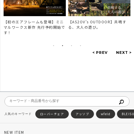
【初のエアフレームも登場】ミニ
【AS2OV's OUTDOOR】共鳴す
マルワークス新作 先行予約開始で
る、大人の遊び。
す！
ローバーチェア
アッソブ
wfeld
BLEIS
NEW ITEM