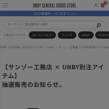
0
SALE開催中 ～8/16まで >>
ローバーチェア
アッソブ
wfeld
BLEIS
UNBY GENERAL GOODS STORE
news
サンゾー工務店 × UNBY別注アイテム
【サンゾー工務店 × UNBY別注アイ
テム】
抽選販売のお知らせ。