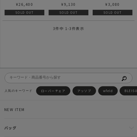
ンテーブル
ト
キット
¥
26,400
¥
9,130
¥
3,080
SOLD OUT
SOLD OUT
SOLD OUT
3
件中
1
-
3
件表示
ローバーチェア
アッソブ
wfeld
BLEIS
NEW ITEM
バッグ