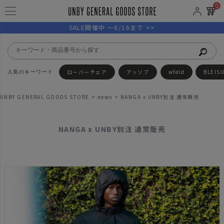
0
SALE開催中 ～8/16まで >>
ローバーチェア
アッソブ
wfeld
BLEIS
UNBY GENERAL GOODS STORE
news
NANGA x UNBY別注 通常販売
NANGA x UNBY別注 通常販売