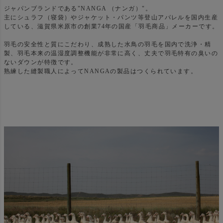
ジャパンブランドである"NANGA （ナンガ）"。
主にシュラフ（寝袋）やジャケット・パンツ等登山アパレルを国内生産
している、滋賀県米原市の創業74年の国産「羽毛商品」メーカーです。
羽毛の安全性と質にこだわり、成熟した水鳥の羽毛を国内で洗浄・精
製、羽毛本来の温湿度調整機能が非常に高く、丈夫で羽毛特有の臭いの
ないダウンが特徴です。
熟練した縫製職人によってNANGAの製品はつくられています。