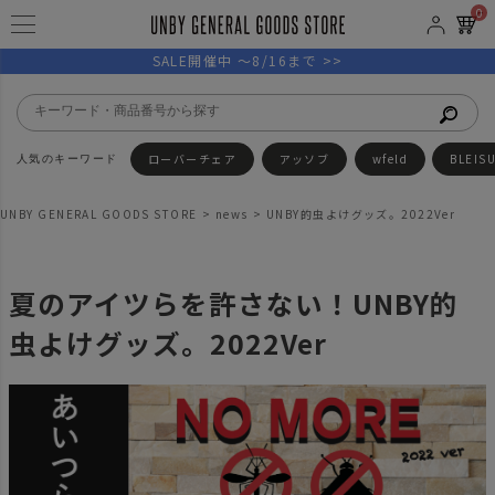
0
SALE開催中 ～8/16まで >>
ローバーチェア
アッソブ
wfeld
BLEIS
UNBY GENERAL GOODS STORE
news
UNBY的虫よけグッズ。2022Ver
夏のアイツらを許さない！UNBY的
虫よけグッズ。2022Ver