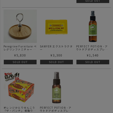
SOLD OUT
Peregrine Furniture ペ
SAWYER エクストラクタ
PERFECT POTION - ア
レグリンファニチャー -
ー
ウトドアボディスプレー
モスキートコイルホルダ
125ml
¥
5,830
¥
3,300
¥
1,540
ーカラビナタイプ
SOLD OUT
SOLD OUT
SOLD OUT
オレンジかとりせんこう
PERFECT POTION - ア
「ザ・パンチ」 蚊取り線
ウトドアボディスプレー