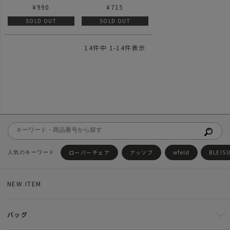
香 虫除け
50ml
¥
990
¥
715
SOLD OUT
SOLD OUT
14
件中
1
-
14
件表示
ローバーチェア
アッソブ
wfeld
BLEIS
NEW ITEM
バッグ