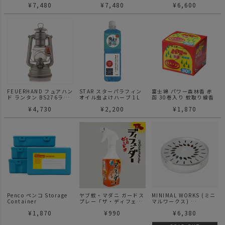
¥
7,480
¥
7,480
¥
6,600
黒
FEUERHAND フュアハン
STAR スターパラフィン
富士綿 パワー森林香 赤
ド ランタン BS276ラン
オイル虫よけハーブ 1L
函 30巻入り 蚊取り線香
タン（ジンク）
¥
4,730
¥
2,200
¥
1,870
Penco ペンコ Storage
ヤブ蚊・マダニ ガードス
MINIMAL WORKS (ミニ
Container
プレー「ザ・ディフェン
マルワークス)
ダー」 虫除けスプレー
MOGIBUL 蚊取り線香ホ
¥
1,870
¥
990
¥
6,380
ルダー 蚊遣