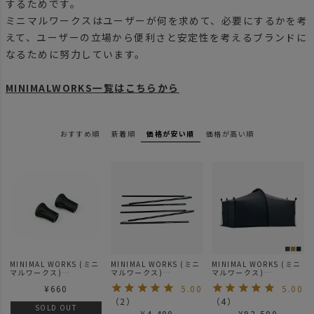
するためです。
ミニマルワークスはユーザーが何を求めて、必要にするかを考
えて、ユーザーの立場から便利さと安定性を考えるブランドに
なるために努力しています。
MINIMALWORKS一覧はこちらから
おすすめ順
新着順
価格が安い順
価格が高い順
MINIMAL WORKS (ミニ
MINIMAL WORKS (ミニ
MINIMAL WORKS (ミニ
マルワークス)
マルワークス)
マルワークス)
JACK SHELTER SIDE
JACK SHELTER SIDE
JACK SHELTER PLUS /
¥
660
5.00
5.00
POLE CAP / ポールキャ
POLE 2ea / ポール
ジャックシェルター
ップ
（
2
）
（
4
）
SOLD OUT
¥
4,400
¥
93,500