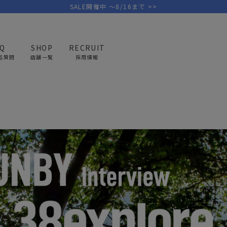
SALE開催中 ～8/16まで >>
AQ
SHOP
RECRUIT
る質問
店舗一覧
採用情報
w to 38explore
PICK UP BRAND
AREL
OUTDOOR
G
アウトドア
ゴ
テント/タープ
キャディバ
ファニチャー
バッグ/ポ
GOLF
MINIMAL WORKS
CA
ランタン/ライト
クラブケー
その他の取扱ブランド一覧はこちら
寝具
ウェア/ア
キッチン
その他グッ