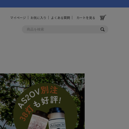
マイページ
お気に入り
よくある質問
カートを見る
OLF
OTHER
ルフ
その他
ッグ
財布
ーチ
キーホルダー/カラビナ
BINZERO
UNBY ORIGINAL
ス
キッチンツール
パレル
インテリア
ズ
収納