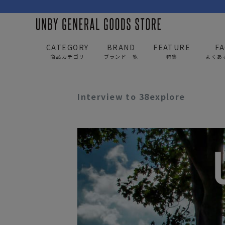
CATEGORY
BRAND
FEATURE
F
商品カテゴリ
ブランド一覧
特集
よくあ
UNBY GENERAL GOODS STORE
news
Intervie
Interview to 38explore
BAG
APP
バッグ
アパレル
リュック/バックパック
トップス
ショルダー/サコッシュ
アウター
AS2OV
AS2OV 
ビジネスバッグ
パンツ
トートバッグ/ボストン
キャップ/帽子
ポーチ・クラッチ
シューズ/靴下