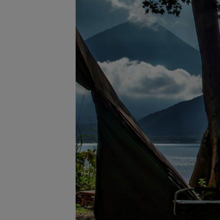
サングラス/メ
時計
その他