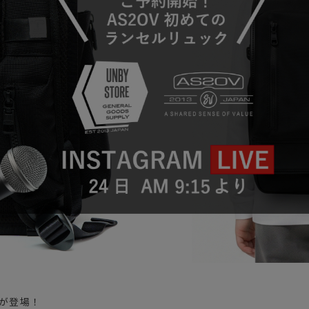
ガネ
焚き火/ストーブ
フィールドギア
クーラーボックス
コンテナ/収納
ステッカー
その他
クが登場！