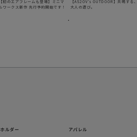
【初のエアフレームも登場】ミニマ
【AS2OV's OUTDOOR】共鳴する
ルワークス新作 先行予約開始です！
大人の遊び。
ーホルダー
アパレル