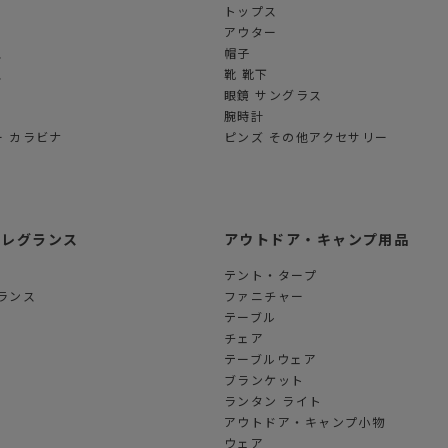
トップス
アウター
ス
帽子
ス
靴 靴下
眼鏡 サングラス
腕時計
 カラビナ
ピンズ その他アクセサリー
フレグランス
アウトドア・キャンプ用品
テント・タープ
ランス
ファニチャー
テーブル
チェア
テーブルウェア
ブランケット
ランタン ライト
アウトドア・キャンプ小物
ウェア