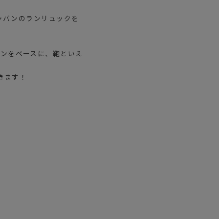
ャパンのランリュックを
®ナイロンをベースに、鞄といえ
きます！