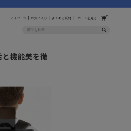
マイページ
お気に入り
よくある質問
カートを見る
話と機能美を徹
OLF
OTHER
ルフ
その他
ッグ
財布
ーチ
キーホルダー/カラビナ
BINZERO
UNBY ORIGINAL
ス
キッチンツール
パレル
インテリア
ズ
収納