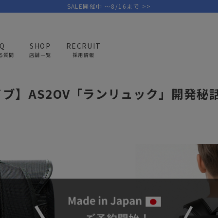
SALE開催中 ～8/16まで >>
AQ
SHOP
RECRUIT
る質問
店舗一覧
採用情報
タライブ】AS2OV「ランリュック」開発秘話と機能美を徹底解説！
ブ】AS2OV「ランリュック」開発秘
PICK UP BRAND
AREL
OUTDOOR
G
アウトドア
ゴ
テント/タープ
キャディバ
ファニチャー
バッグ/ポ
GOLF
MINIMAL WORKS
CA
ランタン/ライト
クラブケー
その他の取扱ブランド一覧はこちら
寝具
ウェア/ア
キッチン
その他グッ