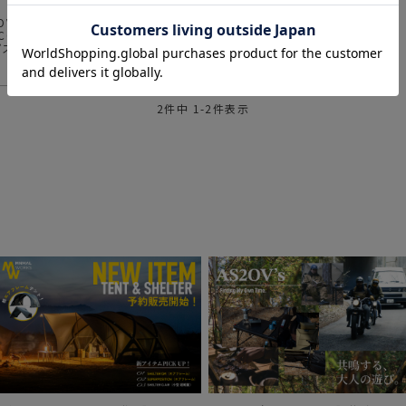
2OV (アッソブ)
CON SMART PASS ビーコン スマー
パス
¥
3,850
2
件中
1
-
2
件表示