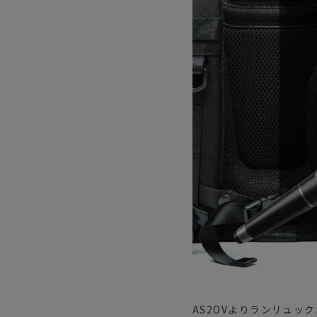
サングラス/メ
時計
その他
AS2OVよりランリュッ