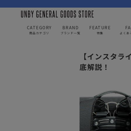
CATEGORY
BRAND
FEATURE
F
商品カテゴリ
ブランド一覧
特集
よくあ
UNBY GENERAL GOODS STORE
news
【インス
【インスタライ
BAG
APP
底解説！
バッグ
アパレル
リュック/バックパック
トップス
ショルダー/サコッシュ
アウター
AS2OV
AS2OV 
ビジネスバッグ
パンツ
トートバッグ/ボストン
キャップ/帽子
ポーチ・クラッチ
シューズ/靴下