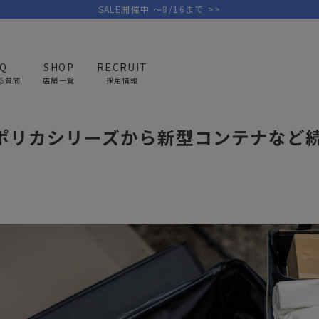
SALE開催中 ～8/16まで >>
AQ
SHOP
RECRUIT
る質問
店舗一覧
採用情報
ポリカシリーズ新型
気ポリカシリーズから新型コンテナなど
PICK UP BRAND
AREL
OUTDOOR
G
アウトドア
ゴ
テント/タープ
キャディバ
ファニチャー
バッグ/ポ
GOLF
MINIMAL WORKS
CA
ランタン/ライト
クラブケー
その他の取扱ブランド一覧はこちら
寝具
ウェア/ア
キッチン
その他グッ