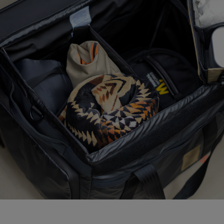
ガネ
焚き火/ストーブ
フィールドギア
クーラーボックス
コンテナ/収納
ステッカー
その他