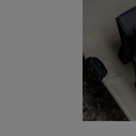
サングラス/メ
時計
その他