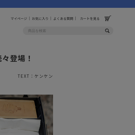
マイページ
お気に入り
よくある質問
カートを見る
続々登場！
OLF
OTHER
ルフ
その他
TEXT：ケンケン
ッグ
財布
ーチ
キーホルダー/カラビナ
BINZERO
UNBY ORIGINAL
ス
キッチンツール
パレル
インテリア
ズ
収納