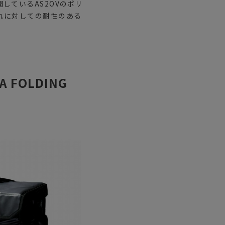
しているAS2OVのポリ
れに対しての耐性のある
。
FOLDING