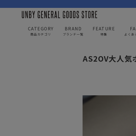
CATEGORY
BRAND
FEATURE
F
商品カテゴリ
ブランド一覧
特集
よくあ
UNBY GENERAL GOODS STORE
news
AS2OV
AS2OV大人
BAG
APP
バッグ
アパレル
リュック/バックパック
トップス
ショルダー/サコッシュ
アウター
AS2OV
AS2OV 
ビジネスバッグ
パンツ
トートバッグ/ボストン
キャップ/帽子
ポーチ・クラッチ
シューズ/靴下