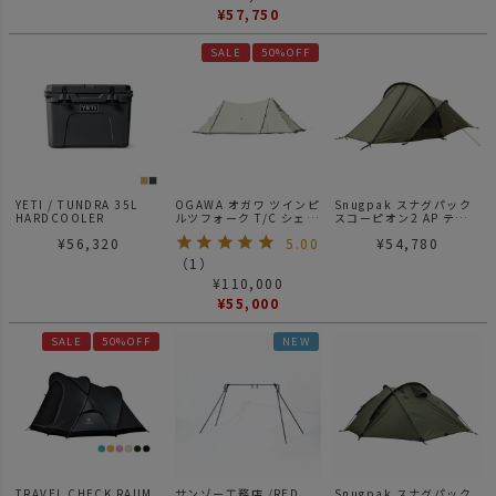
¥
57,750
SALE
50%OFF
YETI / TUNDRA 35L
OGAWA オガワ ツインピ
Snugpak スナグパック
HARDCOOLER
ルツフォーク T/C シェル
スコーピオン2 AP テン
ター
ト 2人用
¥
56,320
5.00
¥
54,780
（
1
）
¥
110,000
¥
55,000
SALE
50%OFF
NEW
TRAVEL CHECK RAUM
サンゾー工務店 /RED
Snugpak スナグパック