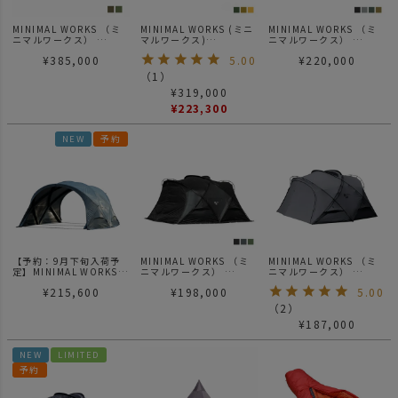
MINIMAL WORKS （ミ
MINIMAL WORKS (ミニ
MINIMAL WORKS （ミ
ニマルワークス）
マルワークス)
ニマルワークス）
AGORA | アゴラ
Mango station plus マ
SHELTER GHE | シェル
¥
385,000
5.00
¥
220,000
ンゴーステーション プラ
ターGHE
ス/ テント
（
1
）
¥
319,000
¥
223,300
NEW
予約
【予約：9月下旬入荷予
MINIMAL WORKS （ミ
MINIMAL WORKS （ミ
定】MINIMAL WORKS
ニマルワークス）
ニマルワークス）
（ミニマルワークス）
SHELTER GE | シェルタ
SHELTER
¥
215,600
¥
198,000
5.00
SHELTER GM-Forest
ーGE
GH(HERITAGE)
Charcoal| シェルター
CHARCOAL | シェルタ
（
2
）
GM フォレストチャコー
ーGH(ヘリテージ) チャ
¥
187,000
ル
コール
NEW
LIMITED
予約