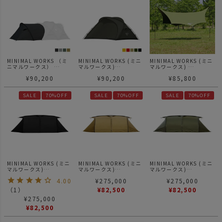
MINIMAL WORKS （ミ
MINIMAL WORKS (ミニ
MINIMAL WORKS (ミニ
ニマルワークス）
マルワークス)
マルワークス)
SHELTER GHE
PAPRIKA / テント
BLUEHOLE OCTA TARP
¥
90,200
¥
90,200
¥
85,800
VESTIBULE | シェルタ
ブルーホール オクタター
ーGHE ベスティビュール
プ
SALE
70%OFF
SALE
70%OFF
SALE
70%OFF
MINIMAL WORKS (ミニ
MINIMAL WORKS (ミニ
MINIMAL WORKS (ミニ
マルワークス)
マルワークス)
マルワークス)
V HOUSE L BLACK / シ
V HOUSE L TAN / シェ
V HOUSE L OLIVE / シ
4.00
¥
275,000
¥
275,000
ェルター
ルター
ェルター
（
1
）
¥
82,500
¥
82,500
¥
275,000
¥
82,500