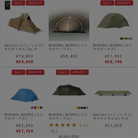
SALE
20%OFF
SALE
40%OFF
Helinox (ヘリノックス)
MINIMAL WORKS (ミニ
MINIMAL WORKS (ミニ
タクティカル Tac.アタッ
マルワークス)
マルワークス)
クソロ 一人用テント
SHELTER GE/GHE
POMME / ポム
¥
74,800
¥
59,400
¥
97,900
VESTIBULE INNER
TENT | シェルター
¥
59,840
¥
58,740
GE/GHE ベスティブル
インナーテント
SALE
30%OFF
SALE
65%OFF
MINIMAL WORKS (ミニ
MINIMAL WORKS (ミニ
Helinox (ヘリノックス)
マルワークス)
マルワークス)
タクティカルコットコン
DP1.5 / テント ダブルウ
BONIATO / テント
バーチブル
¥
82,500
5.00
¥
57,200
ォール パプリカ
¥
57,750
（
1
）
¥
165,000