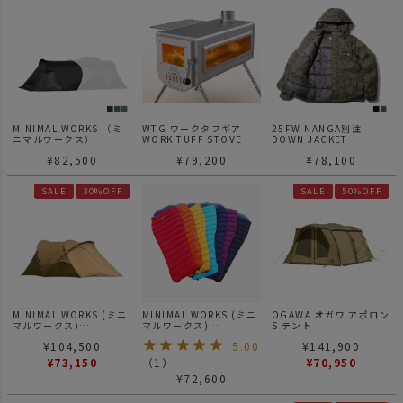
MINIMAL WORKS （ミ
WTG ワークタフギア
25FW NANGA別注
ニマルワークス）
WORK TUFF STOVE ワ
DOWN JACKET
SHELTER GE
ークタフストーブ 500
ナンガ別注 ダウンジャケ
¥
82,500
¥
79,200
¥
78,100
VESTIBULE | シェルタ
ット
ーGE ベスティビュール
SALE
30%OFF
SALE
50%OFF
MINIMAL WORKS (ミニ
MINIMAL WORKS (ミニ
OGAWA オガワ アポロン
マルワークス)
マルワークス)
S テント
GOLD KIWI
CHAMELEON 500 / シ
¥
104,500
5.00
¥
141,900
ュラフ 寝袋
¥
73,150
（
1
）
¥
70,950
¥
72,600