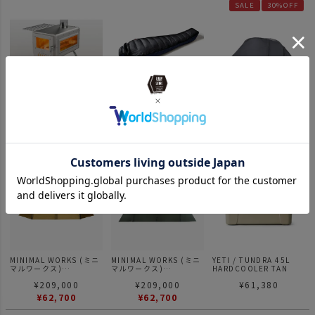
SALE
30%OFF
WTG ワークタフギア
NANGA ナンガ オーロラ
MINIMAL WORKS (ミニ
Work Tuff Stove ワーク
テックス ライト
マルワークス)
タフストーブ 380
600DX(レギュラー)
DP2 / テント ダブルウォ
¥
70,400
¥
64,900
¥
90,200
ール パプリカ
¥
63,140
SALE
70%OFF
SALE
70%OFF
MINIMAL WORKS (ミニ
MINIMAL WORKS (ミニ
YETI / TUNDRA 45L
マルワークス)
マルワークス)
HARDCOOLER TAN
V HOUSE M TAN / テン
V HOUSE M OLIVE / シ
¥
209,000
¥
209,000
¥
61,380
ト シェルター タンカラ
ェルター オリーブカラー
ー
¥
62,700
¥
62,700