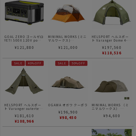
GOAL ZERO ゴールゼロ
MINIMAL WORKS (ミニ
HELSPORT ヘルスポー
YETI 500X 120V power
マルワークス)
ト Varanger Dome 4-6
station ポータブル電源
GUAVA 3 グアバ テント
バランゲルドーム 4-6人
¥
121,880
¥
121,000
¥
197,560
用 テント
¥
118,536
SALE
40%OFF
SALE
50%OFF
HELSPORT ヘルスポー
OGAWA オガワ クーポラ
MINIMAL WORKS （ミ
ト Varanger outertent
ニマルワークス）
¥
196,900
8-10 バランゲル アウタ
AGORA VESTIBULE | ア
¥
181,610
¥
94,600
ーテント ポール付き 8-
ゴラ べステビュール
¥
98,450
10人用 テント
¥
108,966