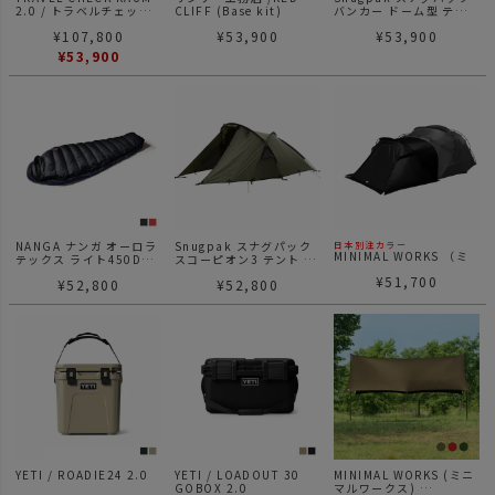
2.0 / トラベルチェック
CLIFF (Base kit)
バンカー ドーム型 テン
ラウム テント
ト の最大3名用
¥
107,800
¥
53,900
¥
53,900
¥
53,900
NANGA ナンガ オーロラ
Snugpak スナグパック
日本別注カラー
MINIMAL WORKS （ミ
テックス ライト450DX
スコーピオン3 テント 3
ニマルワークス）
(レギュラー)
人用
¥
51,700
SHELTER G VESTIBULE
¥
52,800
¥
52,800
Black | シェルターG ベ
スティビュール ブラック
YETI / ROADIE24 2.0
YETI / LOADOUT 30
MINIMAL WORKS (ミニ
GOBOX 2.0
マルワークス)