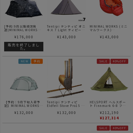
[予約:9月以降順次発
Tentipi テンティピ オニ
MINIMAL WORKS (ミニ
送]MINIMAL WORKS
キス 7 Light ティピーテ
マルワークス)
（ミニマルワークス） x
ント
SNOW LEOPARD LIGHT
¥
176,000
¥
143,000
¥
143,000
GEAR MISSION(ギアミ
sleeping bag-Red スノ
ッション)
ーレオパード / シュラフ
SHELTER G - Gray
寝袋
販売を終了しまし
camo | シェルターG グ
た。
レーカモ
NEW
予約
SALE
40%OFF
【予約：9月下旬入荷予
Tentipi テンティピ
HELSPORT ヘルスポー
定】MINIMAL WORKS
Eldfell Stove Pro15 エ
ト Finnmark 6-8 フィ
（ミニマルワークス）
ルドフェル ストーブ15
ンマーク テント 6-8人用
¥
132,000
¥
132,000
¥
212,190
SHELTER G AIR -
煙突3本
CHAMELEON G | シェル
¥
127,314
ターGエアー
SALE
40%OFF