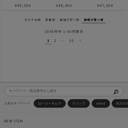
Evadock1 エバドック1
100 ソーラーパネル
VORTEX CHAIR チェア
¥
49,500
¥
48,400
¥
47,300
テント 1人用
ー
おすすめ順
新着順
価格が安い順
価格が高い順
2045
件中
1
-
60
件表示
1
2
…
35
ローバーチェア
アッソブ
wfeld
BLEIS
NEW ITEM