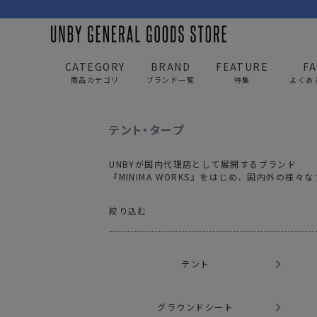
CATEGORY
BRAND
FEATURE
F
商品カテゴリ
ブランド一覧
特集
よくあ
UNBY GENERAL GOODS STORE
ITEM
アウトド
テント・タープ
BAG
APP
UNBYが国内代理店として展開するブランド
バッグ
アパレル
『MINIMA WORKS』をはじめ、国内外の様
リュック/バックパック
トップス
ショルダー/サコッシュ
アウター
AS2OV
AS2OV 
ビジネスバッグ
パンツ
テント
トートバッグ/ボストン
キャップ/帽子
ポーチ・クラッチ
シューズ/靴下
グラウンドシート