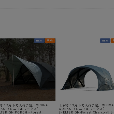
ガネ
焚き火/ストーブ
フィールドギア
クーラーボックス
コンテナ/収納
ステッカー
NEW
予約
NEW
その他
約：9月下旬入荷予定】MINIMAL
【予約：9月下旬入荷予定】MINIMA
RKS （ミニマルワークス）
WORKS （ミニマルワークス）
LTER GM PORCH - Forest
SHELTER GM-Forest Charcoal|