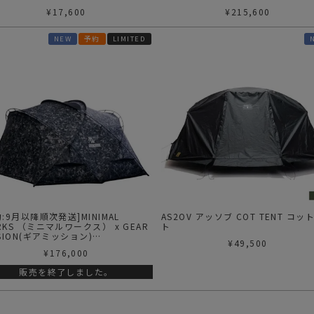
rcoal | シェルターGM ポーチ
ターGM フォレストチャコール
¥
17,600
¥
215,600
NEW
予約
LIMITED
約:9月以降順次発送]MINIMAL
AS2OV アッソブ COT TENT コッ
KS （ミニマルワークス） x GEAR
ト
SSION(ギアミッション)
¥
49,500
- Gray camo | シェルター
¥
176,000
グレーカモ
販売を終了しました。