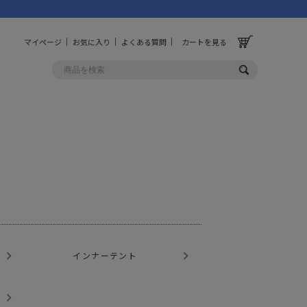
マイページ
お気に入り
よくある質問
カートを見る
OLF
OTHER
ルフ
その他
ッグ
財布
ーチ
キーホルダー/カラビナ
BINZERO
UNBY ORIGINAL
ス
キッチンツール
インナーテント
パレル
インテリア
ズ
収納