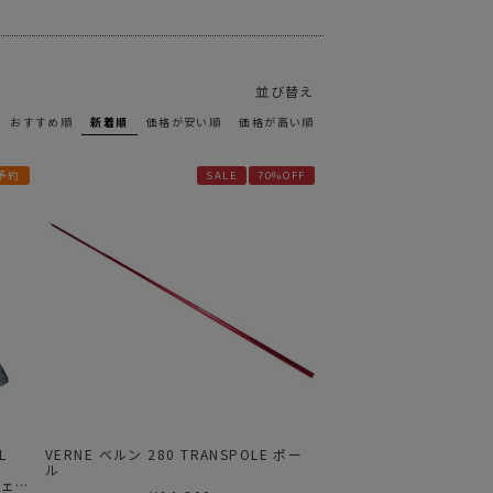
ステーショナリー
コスメ/フレグランス
並び替え
スマホアクセ
おすすめ順
新着順
価格が安い順
価格が高い順
ステッカー
食品/調味料
予約
SALE
70%OFF
その他/ホビー
L
VERNE ベルン 280 TRANSPOLE ポー
ル
 シェル