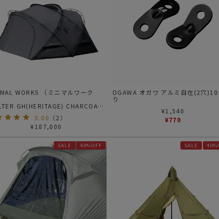
NIMAL WORKS （ミニマルワーク
OGAWA オガワ アルミ自在(2穴)1
）
り
LTER GH(HERITAGE) CHARCOAL |
¥
1,540
ルターGH(ヘリテージ) チャコール
5.00
（
2
）
¥
770
¥
187,000
SALE
40%OFF
SALE
40%