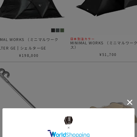
NIMAL WORKS （ミニマルワーク
日本別注カラー
MINIMAL WORKS （ミニマルワー
）
ス）
LTER GE | シェルターGE
SHELTER G VESTIBULE Black |
¥
51,700
¥
198,000
ターG ベスティビュール ブラック