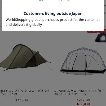
sh Craft ブッシュクラフト/ブッシュ
MINIMAL WORKS （ミニマルワー
ス）
SHELTER GP VESTIBULE TPU DO
¥
792
| シェルター GP ベスティビュール
¥
16,500
TPU ドア
SALE
40%
ugpak スナグパック スコーピオン2
Muraco ムラコ INNER TENT for
 テント 2人用
KRAKEN インナーテント
¥
54,780
¥
29,700
¥
17,820