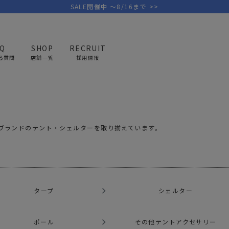
SALE開催中 ～8/16まで >>
AQ
SHOP
RECRUIT
る質問
店舗一覧
採用情報
ア・キャンプ用品
テント・タープ
PICK UP BRAND
AREL
OUTDOOR
G
アウトドア
ゴ
々なブランドのテント・シェルターを取り揃えています。
テント/タープ
キャディバ
ファニチャー
バッグ/ポ
GOLF
MINIMAL WORKS
CA
ランタン/ライト
クラブケー
タープ
シェルター
その他の取扱ブランド一覧はこちら
寝具
ウェア/ア
キッチン
その他グッ
ポール
その他テントアクセサリー