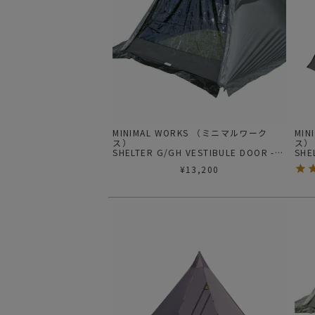
MINIMAL WORKS （ミニマルワーク
MI
ス）
ス
SHELTER G/GH VESTIBULE DOOR -
SHE
TPU BLACK| シェルター G/GH ベステ
シェ
¥
13,200
ィビュール用 TPU ドア ブラック