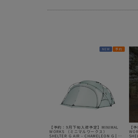
サングラス/メ
時計
その他
NEW
予約
【予約：9月下旬入荷予定】MINIMAL
【予
WORKS （ミニマルワークス）
WO
SHELTER G AIR - CHAMELEON G | シ
SHE