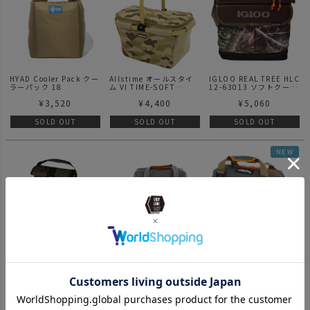
HYAD Cooler Pack クー
Allstime オールスタイ
IGLOO REAL TREE HLC
ラーパック 18
ム VI TIME-SOFT
12-63013 ソフトクーラ
COOLER BAG クーラー
ーボックス
¥
3,520
¥
4,400
¥
5,060
ボックス ソフトクーラー
SOLD OUT
SOLD OUT
SOLD OUT
NEW
AO coolers エーオーク
BAREBONES LIVING ベ
AO coolers エーオーク
ーラーズ ランチクーラー
アボーンズリビング ソフ
ーラー 12パック キャン
ウッドランドカモ
トクーラー パスファイン
バスソフトクーラー / ク
¥
8,140
¥
9,020
¥
10,560
ダー グレー
ールグレー
SOLD OUT
SOLD OUT
SOLD OUT