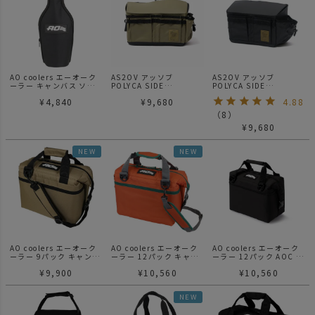
AO coolers エーオーク
AS2OV アッソブ
AS2OV アッソブ
ーラー キャンバス ソフ
POLYCA SIDE
POLYCA SIDE
トボトルクーラー
CONTAINER マルチコン
CONTAINER マルチコン
¥
4,840
¥
9,680
4.88
テナ KHAKI
テナ BLACK
（
8
）
¥
9,680
NEW
NEW
AO coolers エーオーク
AO coolers エーオーク
AO coolers エーオーク
ーラー 9パック キャンバ
ーラー 12パック キャン
ーラー 12パック AOC パ
スソフトクーラー / サン
バスソフトクーラー / バ
ック キャンバス ソフト
¥
9,900
¥
10,560
¥
10,560
ドトープ
ーントオーカー
クーラー
NEW