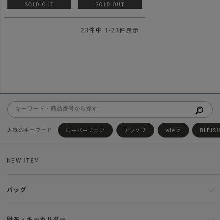
ー
ラー
SOLD OUT
SOLD OUT
23
件中
1
-
23
件表示
ローバーチェア
アッソブ
wfeld
BLEIS
NEW ITEM
バッグ
財布・キーホルダー