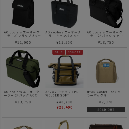
AO coolers エーオーク
AO coolers エーオーク
AO coolers エーオーク
ーラーズ フラップリッド
ーラー キャンバス ソフ
ーラー 24パック キャン
ランチクーラー
トクーラートート
バスソフトクーラー / ブ
¥
11,000
¥
11,550
¥
13,750
ラック
SALE
30%OFF
AO coolers エーオーク
AS2OV アッソブ TPU
HYAD Cooler Pack クー
ーラー 24パック AOC パ
WELDER SOFT
ラーパック 8
ック キャンバス ソフト
COOLER BAG 35L ソフ
¥
13,750
¥
40,700
¥
2,970
クーラー
トクーラーバッグ 420D
TPU WELDER SERIES
¥
28,490
SOLD OUT