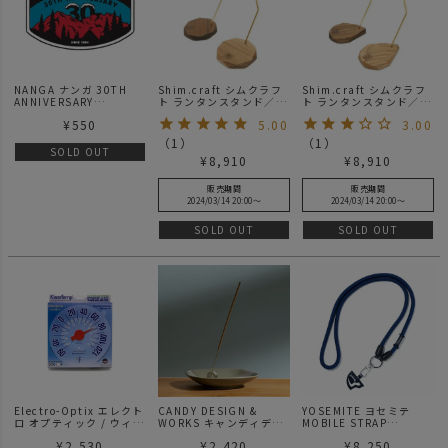
NANGA ナンガ 30TH
Shim.craft シムクラフ
Shim.craft シムクラフ
ANNIVERSARY
ト ランタンスタンド／
ト ランタンスタンド／
STICKER/ サーティース
IGAIGA
SHIZUKU
¥
550
5.00
3.00
アニバーサリーステッカ
ー
（
1
）
（
1
）
SOLD OUT
¥
8,910
¥
8,910
販売期間
販売期間
2024/03/14 20:00
〜
2024/03/14 20:00
〜
SOLD OUT
SOLD OUT
Electro-Optix エレクト
CANDY DESIGN &
YOSEMITE ヨセミテ
ロ オプティック / ウィン
WORKS キャンディデザ
MOBILE STRAP
ドサーモメーター
イン&ワークス
MARINE モバイルストラ
¥
2,530
¥
2,420
¥
8,250
Smoke Ring
ップ マリン