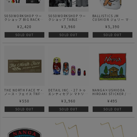
5050WORKSHOP ワー
5050WORKSHOP ワー
BALLISTICS JM
クショップ BIG RACKET
クショップ TABLE
CUSHION ジェリー マル
SET ラケットセット
TENNIS SET 卓球セット
ケス クッション GRAY
¥
2,420
¥
3,960
¥
5,390
SOLD OUT
SOLD OUT
SOLD OUT
THE NORTH FACE ザ・
DETAIL INC. - 27 トゥ
NANGA×USHIODA
ノース・フェイス TNF
エンティセブン マトリョ
HIROAKI STICKER / ナ
プリントステッカー アル
ーシカ
ンガ×ウシオダヒロアキ
¥
550
¥
3,960
¥
495
パイン ノースフェイス
ステッカー
ステッカー
SOLD OUT
SOLD OUT
SOLD OUT