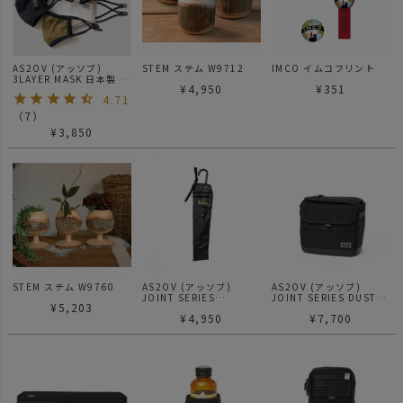
AS2OV (アッソブ)
STEM ステム W9712
IMCO イムコフリント
3LAYER MASK 日本製 高
¥
4,950
¥
351
機能 3層構造 マスク
4.71
（
7
）
¥
3,850
STEM ステム W9760
AS2OV (アッソブ)
AS2OV (アッソブ)
JOINT SERIES
JOINT SERIES DUST
¥
5,203
UMBRELLA CASE 傘入
BOX ダストボックス ゴ
¥
4,950
¥
7,700
れ 傘立て 傘ケース
ミ箱 151905
151906