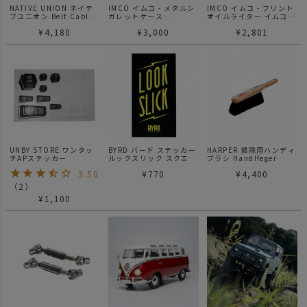
NATIVE UNION ネイテ
IMCO イムコ - メタルシ
IMCO イムコ - フリント
ブユニオン Belt Cable
ガレットケース
オイルライター イムコ
1.2M ベルトケーブル
85mm16本
スーパー ロゴ付 6700P
¥
4,180
¥
3,000
¥
2,801
1.2m
UNBY STORE ワンタッ
BYRD バード ステッカー
HARPER 掃除用ハンディ
チAPステッカー
ルックスリック スクエア
ブラシ Handlfeger
L
Rosshaar L36cm 453
3.50
¥
770
¥
4,400
（
2
）
¥
1,100