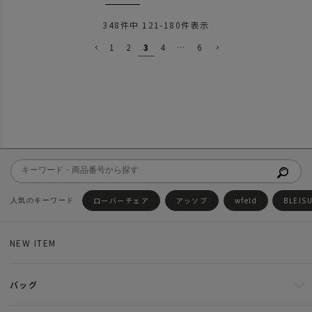
348
件中
121
-
180
件表示
1
2
3
4
…
6
ローバーチェア
アッソブ
wfeld
BLEIS
NEW ITEM
バッグ