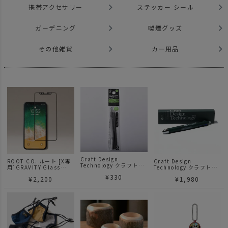
携帯アクセサリー
ステッカー シール
ガーデニング
喫煙グッズ
その他雑貨
カー用品
Craft Design
ROOT CO. ルート [X専
Craft Design
Technology クラフトデ
用]GRAVITY Glass
Technology クラフトデ
ザインテクノロジー
Film (BK) ガラスフィル
ザインテクノロジー
¥
330
CDT フリクションボール
¥
2,200
¥
1,980
ム
CDT フリクションボール
リフィル
UNBY別注