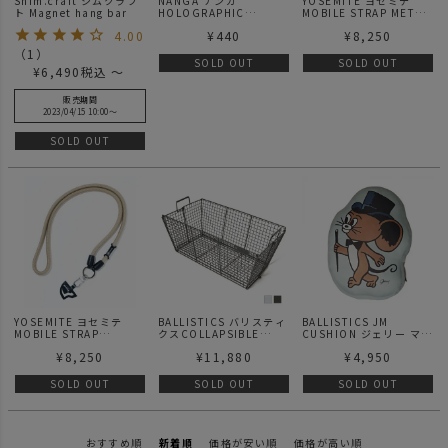
Shim.craft シムクラフ
NANGA ナンガ
YOSEMITE ヨセミテ
ト Magnet hang bar
HOLOGRAPHIC
MOBILE STRAP METAL
GAAACY STICKER / ホ
メタル モバイルストラッ
4.00
¥
440
¥
8,250
ログラフィックガーシー
プ
スクエアステッカー
（
1
）
SOLD OUT
SOLD OUT
¥
6,490
税込
〜
販売期間
2023/04/15 10:00
〜
SOLD OUT
YOSEMITE ヨセミテ
BALLISTICS バリスティ
BALLISTICS JM
MOBILE STRAP
クスCOLLAPSIBLE
CUSHION ジェリー マル
COYOTE コヨーテ モバ
METAL BASKET
ケス クッション
¥
8,250
¥
11,880
¥
4,950
イルストラップ
SOLD OUT
SOLD OUT
SOLD OUT
おすすめ順
新着順
価格が安い順
価格が高い順