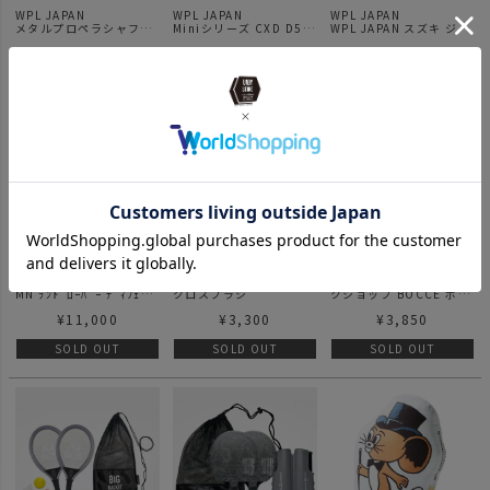
WPL JAPAN
WPL JAPAN
WPL JAPAN
メタルプロペラシャフト
Miniシリーズ CXD D52
WPL JAPAN スズキ ジム
62-72 2個セット
RTR Volkswagen Type
ニー(JA11) C74 RTR
¥
2,200
¥
8,800
¥
12,800
2 (ワーゲンバス)
SOLD OUT
SOLD OUT
SOLD OUT
WPL JAPAN
hillbrush ヒルブラシ /
5050WORKSHOP ワー
MN ﾗﾝﾄﾞﾛｰﾊﾞｰ ﾃﾞｨﾌｪﾝ
クロスブラシ
クショップ BOCCE ボッ
ﾀﾞｰ90 MN-99s RTR
チャ
¥
11,000
¥
3,300
¥
3,850
SOLD OUT
SOLD OUT
SOLD OUT