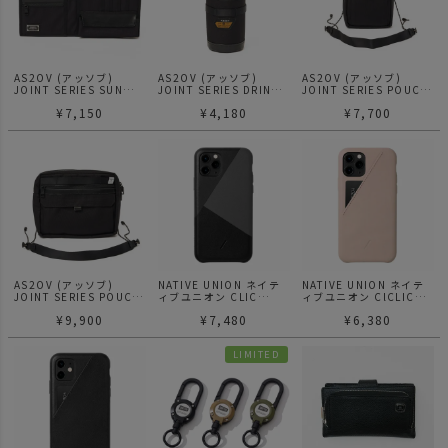
AS2OV (アッソブ)
AS2OV (アッソブ)
AS2OV (アッソブ)
JOINT SERIES SUN
JOINT SERIES DRINK
JOINT SERIES POUCH
VISOR CASE サンバイザ
HOLDER ドリンクホルダ
ショルダーバッグ ポーチ
¥
7,150
¥
4,180
¥
7,700
ーケース 151904
ー ペットボトルホルダー
Sサイズ 151902
151903
AS2OV (アッソブ)
NATIVE UNION ネイテ
NATIVE UNION ネイテ
JOINT SERIES POUCH
ィブユニオン CLIC
ィブユニオン ClCLIC
ショルダーバッグ ポーチ
MARQUETRY /
CARD / iPhone11 Pro
¥
9,900
¥
7,480
¥
6,380
Lサイズ 151901
iPhone11 Pro
LIMITED