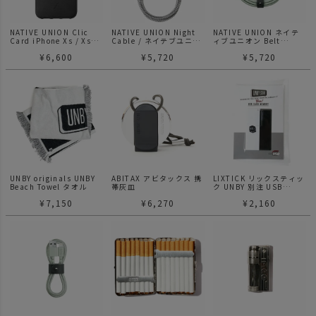
NATIVE UNION Clic
NATIVE UNION Night
NATIVE UNION ネイテ
Card iPhone Xs / Xs
Cable / ネイテブユニオ
ィブユニオン Belt
Max Case
ン ナイトケーブル3m
Cable XL 3M / ネイテブ
¥
6,600
¥
5,720
¥
5,720
ユニオン ベルトケーブル
3m
UNBY originals UNBY
ABITAX アビタックス 携
LIXTICK リックスティッ
Beach Towel タオル
帯灰皿
ク UNBY 別注 USB
MEMORY 8GB
¥
7,150
¥
6,270
¥
2,160
ELECTRICS / 電気製品