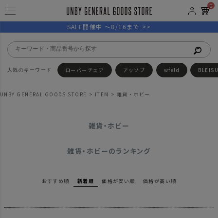
0
SALE開催中 ～8/16まで >>
ローバーチェア
アッソブ
wfeld
BLEIS
UNBY GENERAL GOODS STORE
ITEM
雑貨・ホビー
雑貨・ホビー
雑貨・ホビーのランキング
おすすめ順
新着順
価格が安い順
価格が高い順