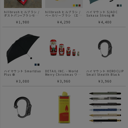
hillbrush ヒルブラシ /
hillbrush ヒルブラシ /
ハイマウント S/AOC
ダストパン+ブラシセッ
ベーカリーブラシ （エク
Sakasa Strong 傘
ト
ストラソフト）
¥
1,980
¥
4,290
¥
4,400
ハイマウント Smartduo
DETAIL INC. - World
ハイマウント HEROCLIP
Plus 傘
Merry Christmas ワー
Small Stealth Black
ルドメリークリスマス サ
¥
3,080
¥
3,960
¥
3,960
ンタ マトリョーシカ