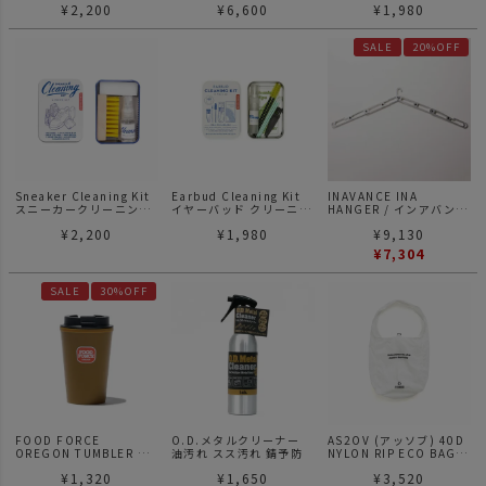
¥
2,200
¥
6,600
¥
1,980
プ 18インチ 45.7cm
レットゴー
SALE
20%OFF
Sneaker Cleaning Kit
Earbud Cleaning Kit
INAVANCE INA
スニーカークリーニング
イヤーバッド クリーニン
HANGER / インアバンス
キット
グ キット
イナハンガー シルバー
¥
2,200
¥
1,980
¥
9,130
¥
7,304
SALE
30%OFF
FOOD FORCE
O.D.メタルクリーナー
AS2OV (アッソブ) 40D
OREGON TUMBLER D
油汚れ スス汚れ 錆予防
NYLON RIP ECO BAG S
WALL 350ml タンブラ
サイズ エコバッグ
¥
1,320
¥
1,650
¥
3,520
ー マグ