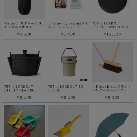
Matador マタドール UL
Emergency Sewing Kit
YETI / LOADOUT
トラベルタオル L
エマージェンシーソーイ
BUCKET SWIVEL SEAT
ングキット
¥
5,280
¥
1,980
¥
12,320
YETI / LOADOUT
YETI / LOADOUT 5G
hillbrush ヒルブラシ /
UTILITY GEAR BELT
BUCKET
ヘリテージハードデッキ
ブラシ （ウェット対応
¥
8,140
¥
8,140
¥
8,030
可）