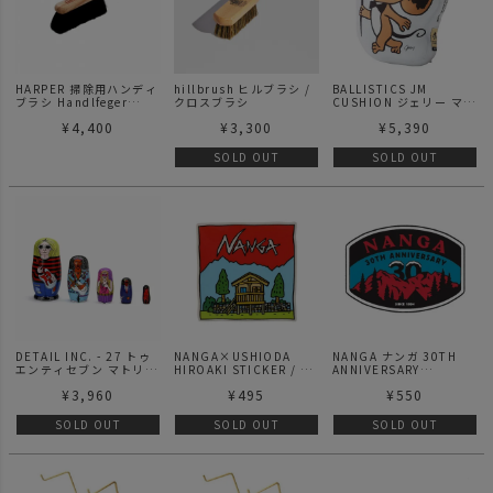
HARPER 掃除用ハンディ
hillbrush ヒルブラシ /
BALLISTICS JM
ブラシ Handlfeger
クロスブラシ
CUSHION ジェリー マル
Rosshaar L36cm 453
ケス クッション GRAY
¥
4,400
¥
3,300
¥
5,390
SOLD OUT
SOLD OUT
DETAIL INC. - 27 トゥ
NANGA×USHIODA
NANGA ナンガ 30TH
エンティセブン マトリョ
HIROAKI STICKER / ナ
ANNIVERSARY
ーシカ
ンガ×ウシオダヒロアキ
STICKER/ サーティース
¥
3,960
¥
495
¥
550
ステッカー
アニバーサリーステッカ
ー
SOLD OUT
SOLD OUT
SOLD OUT