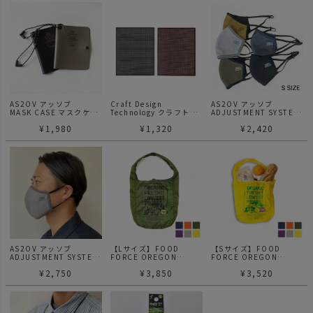
AS2OV アッソブ
Craft Design
AS2OV アッソブ
MASK CASE マスクケー
Technology クラフトデ
ADJUSTMENT SYSTEM
ス
ザインテクノロジー
MASK Sサイズ 日本製 高
¥
1,980
¥
1,320
¥
2,420
CDT バインダーファイ
機能 2層構造 マスク
ル
AS2OV アッソブ
【Lサイズ】FOOD
【Sサイズ】FOOD
ADJUSTMENT SYSTEM
FORCE OREGON
FORCE OREGON
MASK 日本製 高機能 2層
official eco bag エコバ
official eco bag エコバ
¥
2,750
¥
3,850
¥
3,520
構造 マスク
ッグ
ッグ