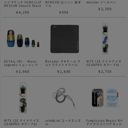
ハイマウント HEROCLIP
RONSON ロンソン 缶オ
meister ツールペン
MEDIUM Stealth Black
イル
¥
3,300
¥
4,290
¥
990
DETAIL INC. - Music
Matador マタドール ウ
NITE IZE ナイトアイズ
Legends ミュージックレ
ルトラライトトラベルタ
GEARPRO ギアープロ ユ
ジェンド マトリョーシカ
オル Sサイズ
ーティリティーストラッ
¥
3,960
¥
2,640
¥
2,750
プ 24インチ 61cm
NITE IZE ナイトアイズ
cote&ciel コートエシエ
Eyeglasses Repair Kit
GEARPRO ギアープロ ユ
ル
アイグラスリペアキット
ーティリティーストラッ
LETGO PETITS SILVER