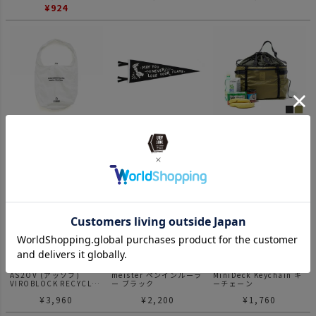
¥
924
AS2OV (アッソブ) 40D
Oxford Pennant
AS2OV (アッソブ)
NYLON RIP ECO BAG L
Pennant オックスフォ
NYLON
サイズ エコバッグ
ードペナント May You
POLYCARBONATE
¥
3,850
¥
4,620
¥
14,850
Never Lose Your Flame
PORTABLE LARGE ECO
ペナント
BAG エコバッグ
AS2OV (アッソブ)
meister ペンインルーラ
MiniDeck Keychain キ
VIROBLOCK RECYCLED
ー ブラック
ーチェーン
NYLON 70D RIP ECO
¥
3,960
¥
2,200
¥
1,760
BAG エコバッグ