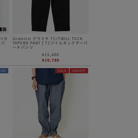
ステーショナリー
コスメ/フレグランス
スマホアクセ
ステッカー
メリカ
Gramicci グラミチ TC/TWILL TUCK
ーパ
TAPERD PANT | TCツイルタックテーパ
ードパンツ
食品/調味料
¥
15,400
その他/ホビー
¥
10,780
NEW
SALE
20%OFF