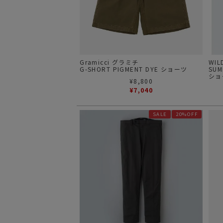
サングラス/メ
時計
その他
Gramicci グラミチ
WI
G-SHORT PIGMENT DYE ショーツ
SU
ショ
¥
8,800
¥
7,040
SALE
20%OFF