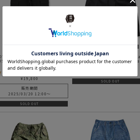
2OV×CPH別注
AS2OV×Backwards別注 Rip Rel
USTABLE CARGO PANTS カーゴパ
Shorts アッソブ バックワーズ シ
ゴルフシリーズ
4.00
（
2
）
¥
22,000
¥
19,800
SOLD OUT
販売期間
2025/03/20 12:00
〜
SOLD OUT