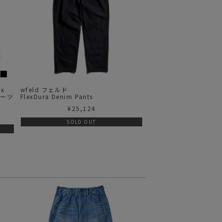
ax
wfeld フェルド
ョーツ
FlexDura Denim Pants
¥
25,124
SOLD OUT