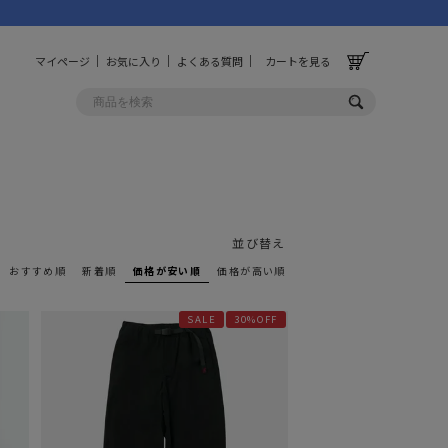
マイページ
お気に入り
よくある質問
カートを見る
OLF
OTHER
ルフ
その他
並び替え
おすすめ順
新着順
価格が安い順
価格が高い順
ッグ
財布
SALE
30%OFF
ーチ
キーホルダー/カラビナ
BINZERO
UNBY ORIGINAL
ス
キッチンツール
パレル
インテリア
ズ
収納