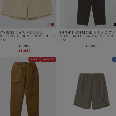
ガネ
焚き火/ストーブ
フィールドギア
クーラーボックス
コンテナ/収納
LDTHINGS ワイルドシングス
SMITH'S AMERICAN スミスズ ア
MMER CORD SHORTS サマーコード
ン LES HALLES painter ペインタ
ーツ
ンツ
ステッカー
¥
9,900
¥
9,900
その他
¥
7,920
SALE
30%OFF