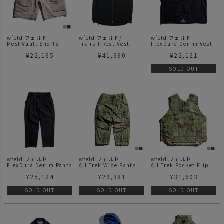
wfeld フェルド
wfeld フェルド/
wfeld フェルド
MeshVault Shorts
Transit Rest Vest
FlexDura Denim Vest
¥
22,165
¥
41,690
¥
22,121
SOLD OUT
wfeld フェルド
wfeld フェルド
wfeld フェルド
FlexDura Denim Pants
All Trek Wide Pants
All Trek Pocket Flip
Vest
¥
25,124
¥
29,381
¥
31,603
SOLD OUT
SOLD OUT
SOLD OUT