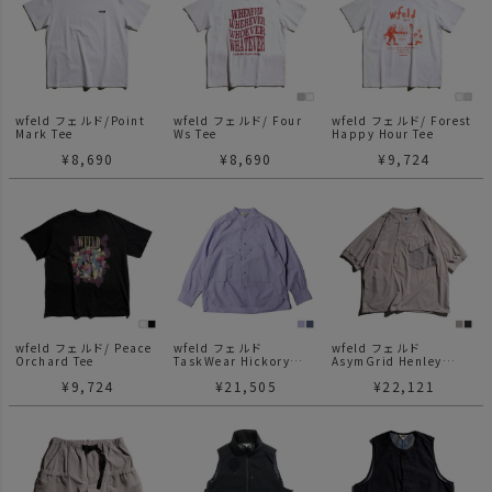
wfeld フェルド/Point
wfeld フェルド/ Four
wfeld フェルド/ Forest
Mark Tee
Ws Tee
Happy Hour Tee
¥
8,690
¥
8,690
¥
9,724
wfeld フェルド/ Peace
wfeld フェルド
wfeld フェルド
Orchard Tee
TaskWear Hickory
AsymGrid Henley
Shirt
Neck Shirt
¥
9,724
¥
21,505
¥
22,121