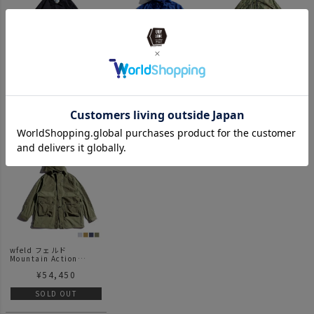
wfeld フェルド
wfeld フェルド
wfeld フェルド
FlexDura Denim
Full-zip Mountain
All Trek Pocket Short
Coverall
Hoodie(Pillowdy)
Jacket
¥
35,563
¥
43,340
¥
44,308
SOLD OUT
SOLD OUT
SOLD OUT
wfeld フェルド
Mountain Action
Parka
¥
54,450
SOLD OUT