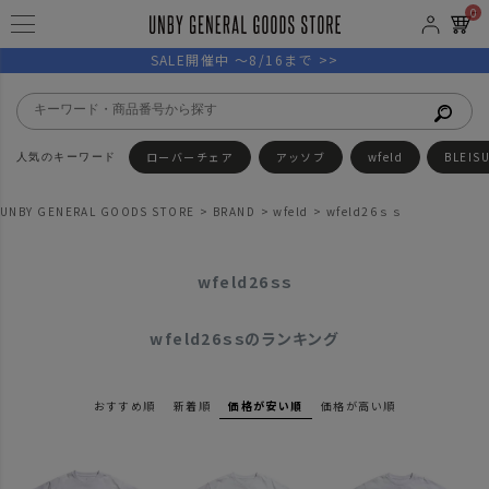
0
SALE開催中 ～8/16まで >>
ローバーチェア
アッソブ
wfeld
BLEIS
UNBY GENERAL GOODS STORE
BRAND
wfeld
wfeld26ｓｓ
wfeld26ｓｓ
wfeld26ｓｓのランキング
おすすめ順
新着順
価格が安い順
価格が高い順