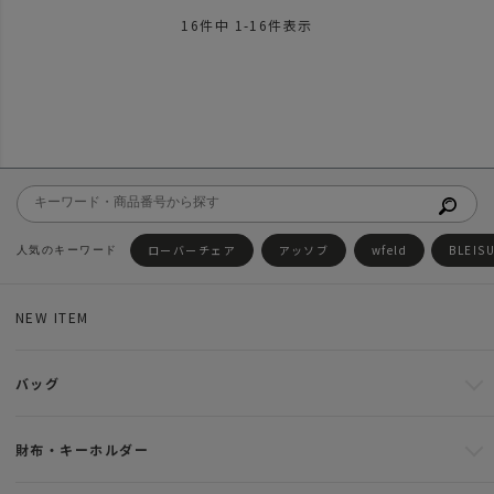
16
件中
1
-
16
件表示
ローバーチェア
アッソブ
wfeld
BLEIS
NEW ITEM
バッグ
財布・キーホルダー