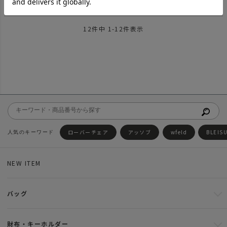
SOLD OUT
SOLD OUT
SOLD OUT
12
件中
1
-
12
件表示
ローバーチェア
アッソブ
wfeld
BLEIS
NEW ITEM
バッグ
財布・キーホルダー