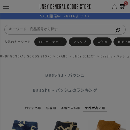
0
SALE開催中 ～8/16まで >>
ローバーチェア
アッソブ
wfeld
BLEIS
UNBY GENERAL GOODS STORE
BRAND
UNBY SELECT
BasShu - バッシュ
BasShu - バッシュ
BasShu - バッシュのランキング
おすすめ順
新着順
価格が安い順
価格が高い順