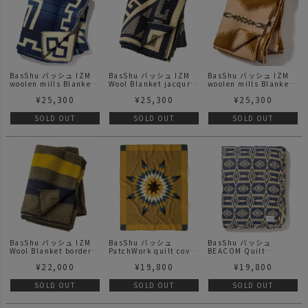
BasShu バッシュ IZM
BasShu バッシュ IZM
BasShu バッシュ IZM
woolen mills Blanket
Wool Blanket jacqurd
woolen mills Blanket
/ Jacquard BL
GY
BROWN
¥
25,300
¥
25,300
¥
25,300
SOLD OUT
SOLD OUT
SOLD OUT
BasShu バッシュ IZM
BasShu バッシュ
BasShu バッシュ
Wool Blanket border
PatchWork quilt cover
BEACOM Quilt
KHAKI
/ CAMEL
Blanket Navy
¥
22,000
¥
19,800
¥
19,800
SOLD OUT
SOLD OUT
SOLD OUT