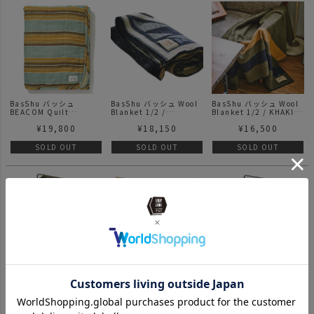
BasShu バッシュ
BasShu バッシュ Wool
BasShu バッシュ Wool
BEACOM Quilt
Blanket 1/2 /
Blanket 1/2 / KHAKI x
Blanket FADE GREEN
Jacquard CHARCOAL
NAVY ハーフサイズ
¥
19,800
¥
18,150
¥
16,500
GRAY ハーフサイズ
SOLD OUT
SOLD OUT
SOLD OUT
BasShu バッシュ
BasShu バッシュ CA50
BasShu バッシュ
Laundry Bag
CIMAYO MOTIF
Laundry Bag Frame
¥
10,450
¥
8,250
¥
5,280