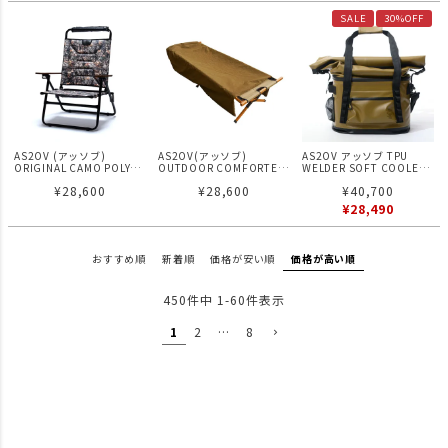
SALE
30%OFF
AS2OV (アッソブ)
AS2OV(アッソブ)
AS2OV アッソブ TPU
ORIGINAL CAMO POLYCA
OUTDOOR COMFORTER
WELDER SOFT COOLER
SERIES
難燃ブランケット 毛布
BAG 35L ソフトクーラー
¥
28,600
¥
28,600
¥
40,700
HIGH BACK RECLINING
バッグ 420D TPU
LOW ROVER CHAIR オリ
WELDER SERIES
¥
28,490
ジナルカモ ハイバックロ
ーバーチェア
おすすめ順
新着順
価格が安い順
価格が高い順
450
件中
1
-
60
件表示
1
2
…
8