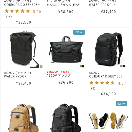
AS2OV (アッソブ)
AS2OV アッソブ
AS2OV (アッソブ)
CORDURA DOBBY 305D
ビジネスリュック ビジネ
WATER PROOF
2WAY BAG BLACK / ショ
スバッグ リュック 3WAY
CORDURA 305D ROLL
5.00
¥
38,500
¥
37,400
ルダーバック
バッグ EXCLUSIVE
BAG / バックパック
BALLISTIC NYLON 3WAY
KHAKI
（
2
）
BACK PACK 061300
¥
38,500
NEW
AS2OV (アッソブ)
AS2OV
AS2OV GOLF 26SS
AS2OV アッソブ
WATER PROOF
CORDURA DOBBY 305D
EXCLUSIVE EX
CORDURA 305D ROLL
EXPANSION DAYPACK /
¥
36,300
BALLISTIC BOSTON
¥
37,400
4.67
BAG / バックパック
デイパック
TOTE GOLF SERIES ボス
BLACK
（
3
）
トン ゴルフシリーズ
¥
34,100
NEW