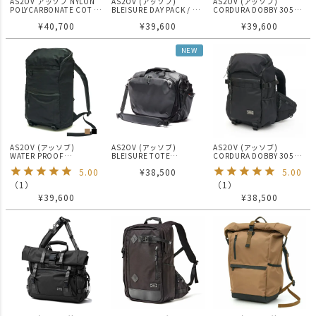
AS2OV アッソブ NYLON
AS2OV (アッソブ)
AS2OV (アッソブ)
POLYCARBONATE COT -
BLEISURE DAY PACK / ブ
CORDURA DOBBY 305D
BLACK コット
レジャーシリーズ
ROLL BACK PACK BLACK
¥
40,700
¥
39,600
¥
39,600
/ バックパック
NEW
AS2OV (アッソブ)
AS2OV (アッソブ)
AS2OV (アッソブ)
WATER PROOF
BLEISURE TOTE
CORDURA DOBBY 305D
CORDURA 305D ROUND
SHOULDER BAG / ブレジ
ROUND ZIP BACK PACK
5.00
¥
38,500
5.00
ZIP BACKPACK / バックパ
ャーシリーズ
BLACK Sサイズ / バックパ
ック リュック
ック
（
1
）
（
1
）
¥
39,600
¥
38,500