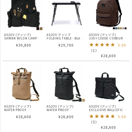
AS2OV (アッソブ)
AS2OV アッソブ
AS2OV (アッソブ)
SHRINK NYLON CAMP
FOLDING TABLE - BLACK
330×1000D CORDURA
VEST 2 / キャンプ ベスト
フォールディングテーブル
STANDARD SERIES DAY
¥
30,800
¥
29,700
5.00
PACK / バックパック
（
1
）
¥
28,600
AS2OV (アッソブ)
AS2OV (アッソブ)
AS2OV (アッソブ)
WATER PROOF
WATER PROOF
EXCLUSIVE BALLISTIC
CORDURA 305D 2WAY
CORDURA 305D 2WAY
NYLON 3WAY HELMET
¥
28,600
¥
28,600
5.00
TOTE 2WAY リュック
TOTE 2WAY リュック
BACKPACK バックパック /
KHAKI
BLACK
ショルダー / トート
（
5
）
¥
28,600