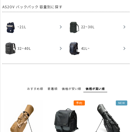
~21L
22~30L
32~40L
41L~
おすすめ順
新着順
価格が安い順
価格が高い順
予約
NEW