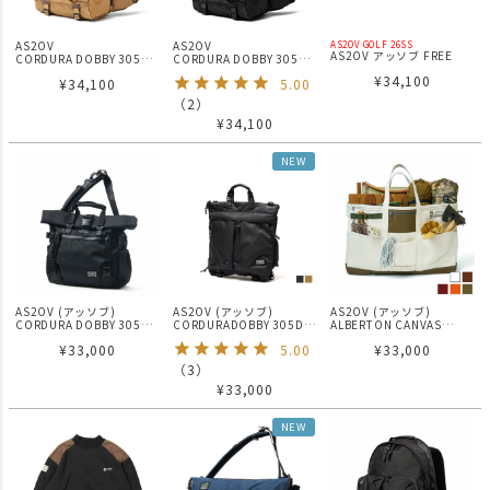
AS2OV
AS2OV
AS2OV GOLF 26SS
AS2OV アッソブ FREE
CORDURA DOBBY 305D
CORDURA DOBBY 305D
LOCK SHOES フリーロッ
DAY PACK KHAKI / バック
DAY PACK BLACK / バック
¥
34,100
クシューズ ゴルフシリー
¥
34,100
5.00
パック
パック
ズ
（
2
）
¥
34,100
NEW
AS2OV (アッソブ)
AS2OV (アッソブ)
AS2OV (アッソブ)
CORDURA DOBBY 305D
CORDURADOBBY 305D
ALBERTON CANVAS
2WAY BAG S ショルダー
3WAY HELMET BAG バッ
TOTE Lサイズ / アルバー
¥
33,000
5.00
¥
33,000
メッセンジャーバッグ
クパック / ショルダー / ト
トン キャンバストート
ート
（
3
）
¥
33,000
NEW