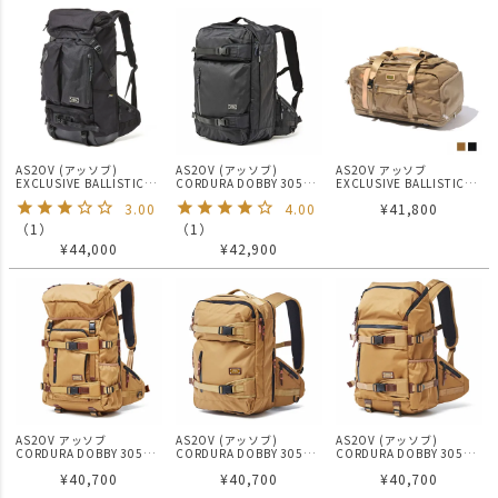
AS2OV (アッソブ)
AS2OV (アッソブ)
AS2OV アッソブ
EXCLUSIVE BALLISTIC
CORDURA DOBBY 305D
EXCLUSIVE BALLISTIC
NYLON 2POCKET BACK
3WAY BACK PACK M
NYLON - 2WAY BOSTON
3.00
4.00
¥
41,800
PACK / バックパック
BLACK / バックパック
BAG GOLF SERIES ボスト
ン バックパック リュック
（
1
）
（
1
）
ゴルフシリーズ
¥
44,000
¥
42,900
AS2OV アッソブ
AS2OV (アッソブ)
AS2OV (アッソブ)
CORDURA DOBBY 305D
CORDURA DOBBY 305D
CORDURA DOBBY 305D
BACK PACK KHAKI/ バッ
3WAY BACK PACK S
ROUND ZIP BACK PACK
¥
40,700
¥
40,700
¥
40,700
クパック リュック
KHAKI / バックパック
KHAKI / バックパック