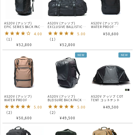
AS2OV (アッソブ)
AS2OV (アッソブ)
AS2OV (アッソブ)
EPIC SERIES BACK PACK
EXCLUSIVE BALLISTIC
WATER PROOF
S / バックパック
NYLON 2WAY BOSTON /
CORDURA 305D 2WAY
4.00
5.00
¥
50,600
ボストンバック
BAG / 防水 バックパック
リュック ビジネスバッグ
（
1
）
（
1
）
BLACK
¥
52,800
¥
52,800
NEW
NEW
AS2OV (アッソブ)
AS2OV (アッソブ)
AS2OV アッソブ COT
WATER PROOF
BLEISURE BACK PACK M
TENT コットテント
CORDURA 305D 2WAY
サイズ / ブレジャーシリー
5.00
5.00
¥
49,500
BAG / 防水 バックパック
ズ
リュック ビジネスバッグ
（
2
）
（
2
）
KHAKI
¥
50,600
¥
49,500