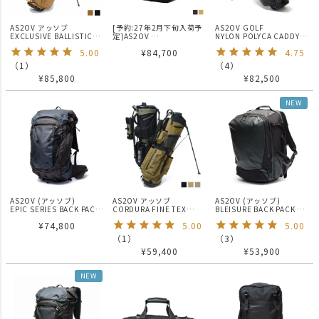
AS2OV アッソブ
[予約:27年2月下旬入荷予
AS2OV GOLF
EXCLUSIVE BALLISTIC
定]AS2OV
NYLON POLYCA CADDY
NYLON - CADDY BAG
EXCLUSIVE CORDURA
BAG/キャディーバッグ
5.00
¥
84,700
4.75
GOLF SERIES キャディー
BALLISTIC SCHOOL
バッグ ゴルフシリーズ
RANSEL / スクールランセ
（
1
）
（
4
）
ル
¥
85,800
¥
82,500
NEW
AS2OV (アッソブ)
AS2OV アッソブ
AS2OV (アッソブ)
EPIC SERIES BACK PACK
CORDURA FINE TEX
BLEISURE BACK PACK Lサ
/ バックパック
CADDY BAG GOLF
イズ / ブレジャーシリーズ
¥
74,800
5.00
5.00
SERIES キャディーバッグ
ゴルフシリーズ
（
1
）
（
3
）
¥
59,400
¥
53,900
NEW