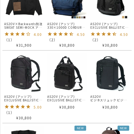
AS2OV×Backwards別注
AS2OV (アッソブ)
AS2OV (アッソブ)
SWEAT SEMI-MOCK アッ
330×1000D CORDURA
EXCLUSIVE BALLISTIC
ソブ バックワーズ スウェ
STANDARD SERIES
2POCKET DAYPACK / 2ポ
4.00
4.50
4.50
ット
MESSENGER / メッセンジ
ケット デイパック バック
ャー
パック
（
1
）
（
2
）
（
2
）
¥
31,900
¥
30,800
¥
30,800
AS2OV (アッソブ)
AS2OV (アッソブ)
AS2OV
EXCLUSIVE BALLISTIC
EXCLUSIVE BALLISTIC
ビジネスリュック ビジネ
NYLON DAY PACK / ビジネ
NYLON 2WAY TOTE BACK
スバッグ / アッソブ
5.00
¥
30,800
¥
30,800
スリュック ビジネスバッ
PACK / バックパック リュ
EXCLUSIVE BALLISTIC
グ
ック
NYLON 2WAY BACKPACK
（
1
）
S
¥
30,800
NEW
NEW