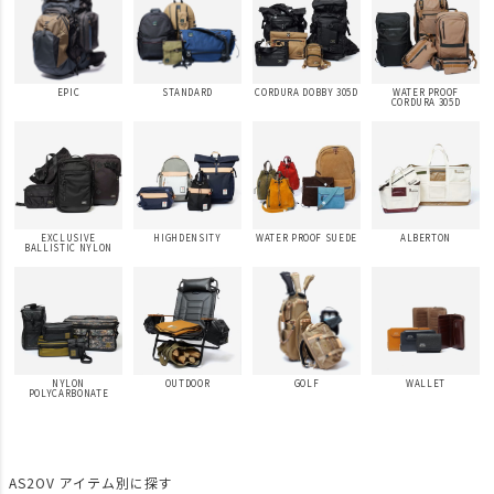
EPIC
STANDARD
CORDURA DOBBY 305D
WATER PROOF
CORDURA 305D
EXCLUSIVE
HIGHDENSITY
WATER PROOF SUEDE
ALBERTON
BALLISTIC NYLON
NYLON
OUTDOOR
GOLF
WALLET
POLYCARBONATE